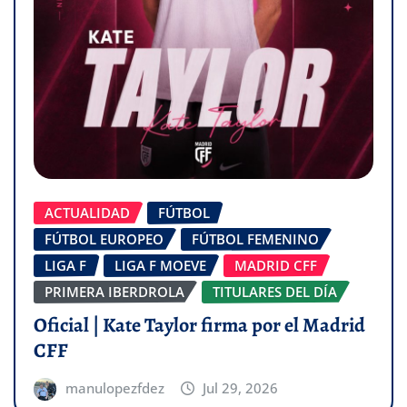
ACTUALIDAD
FÚTBOL
FÚTBOL EUROPEO
FÚTBOL FEMENINO
LIGA F
LIGA F MOEVE
MADRID CFF
PRIMERA IBERDROLA
TITULARES DEL DÍA
Oficial | Kate Taylor firma por el Madrid
CFF
manulopezfdez
Jul 29, 2026