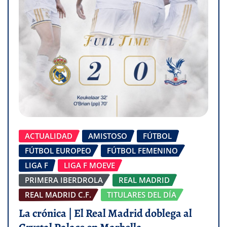
ACTUALIDAD
AMISTOSO
FÚTBOL
FÚTBOL EUROPEO
FÚTBOL FEMENINO
LIGA F
LIGA F MOEVE
PRIMERA IBERDROLA
REAL MADRID
REAL MADRID C.F.
TITULARES DEL DÍA
La crónica | El Real Madrid doblega al