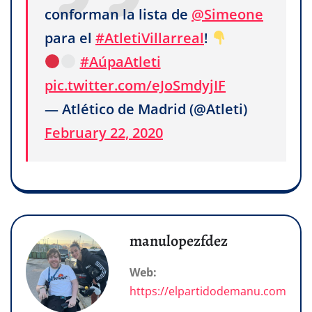
conforman la lista de
@Simeone
para el
#AtletiVillarreal
!
#AúpaAtleti
pic.twitter.com/eJoSmdyjIF
— Atlético de Madrid (@Atleti)
February 22, 2020
manulopezfdez
Web:
https://elpartidodemanu.com