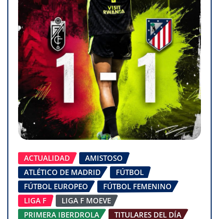
ACTUALIDAD
AMISTOSO
ATLÉTICO DE MADRID
FÚTBOL
FÚTBOL EUROPEO
FÚTBOL FEMENINO
LIGA F
LIGA F MOEVE
PRIMERA IBERDROLA
TITULARES DEL DÍA