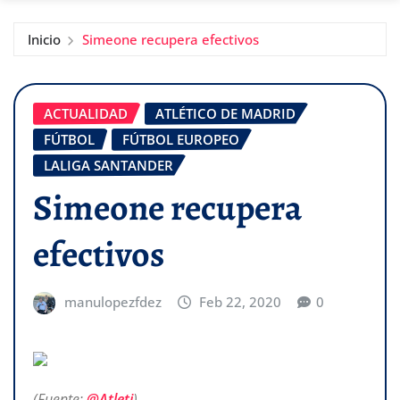
Inicio
Simeone recupera efectivos
ACTUALIDAD
ATLÉTICO DE MADRID
FÚTBOL
FÚTBOL EUROPEO
LALIGA SANTANDER
Simeone recupera
efectivos
manulopezfdez
Feb 22, 2020
0
(Fuente:
@Atleti
)