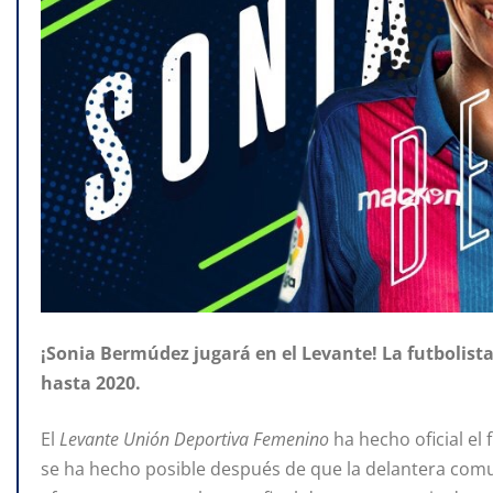
¡Sonia Bermúdez jugará en el Levante! La futbolista
hasta 2020.
El
Levante Unión Deportiva Femenino
ha hecho oficial el
se ha hecho posible después de que la delantera com