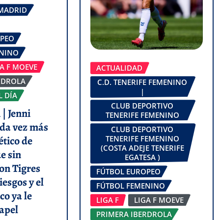
 MADRID
OPEO
ENINO
GA F MOEVE
ACTUALIDAD
RDROLA
C.D. TENERIFE FEMENINO
|
L DÍA
CLUB DEPORTIVO
| Jenni
TENERIFE FEMENINO
da vez más
CLUB DEPORTIVO
ético de
TENERIFE FEMENINO
(COSTA ADEJE TENERIFE
e sin
EGATESA )
on Tigres
FÚTBOL EUROPEO
iesgos y el
FÚTBOL FEMENINO
co ya le
LIGA F
LIGA F MOEVE
apel
PRIMERA IBERDROLA