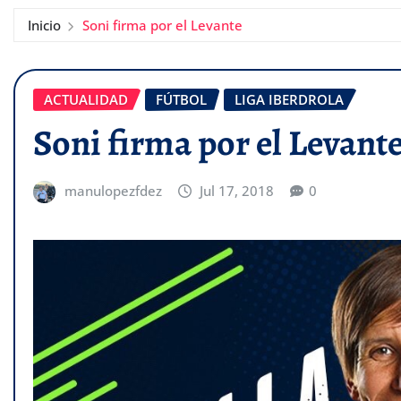
Inicio
Soni firma por el Levante
ACTUALIDAD
FÚTBOL
LIGA IBERDROLA
Soni firma por el Levant
manulopezfdez
Jul 17, 2018
0