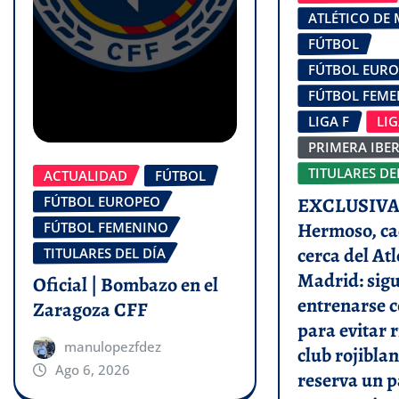
ATLÉTICO DE
FÚTBOL
FÚTBOL EUR
FÚTBOL FEM
LIGA F
LI
PRIMERA IBE
TITULARES DE
ACTUALIDAD
FÚTBOL
FÚTBOL EUROPEO
EXCLUSIVA 
Hermoso, ca
FÚTBOL FEMENINO
cerca del Atl
TITULARES DEL DÍA
Madrid: sigu
Oficial | Bombazo en el
entrenarse c
Zaragoza CFF
para evitar r
manulopezfdez
club rojiblan
Ago 6, 2026
reserva un p