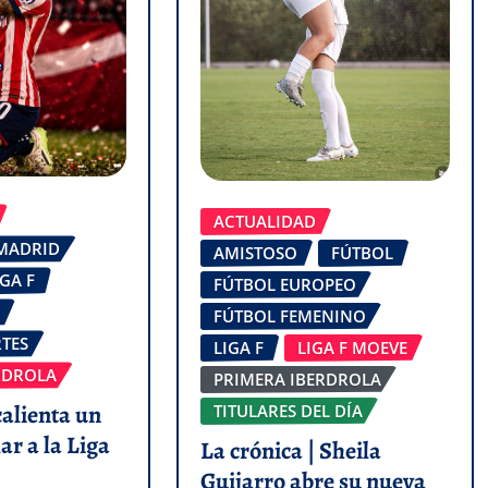
ACTUALIDAD
 MADRID
AMISTOSO
FÚTBOL
IGA F
FÚTBOL EUROPEO
FÚTBOL FEMENINO
TES
LIGA F
LIGA F MOEVE
RDROLA
PRIMERA IBERDROLA
calienta un
TITULARES DEL DÍA
ar a la Liga
La crónica | Sheila
Guijarro abre su nueva