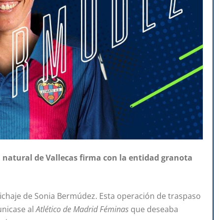
 natural de Vallecas firma con la entidad granota
 fichaje de Sonia Bermúdez. Esta operación de traspaso
unicase al
Atlético de Madrid Féminas
que deseaba