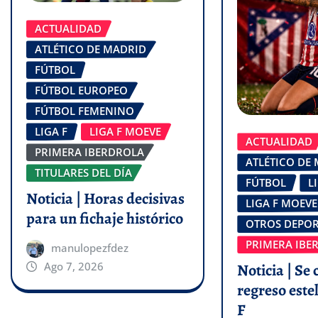
ACTUALIDAD
ATLÉTICO DE MADRID
FÚTBOL
FÚTBOL EUROPEO
FÚTBOL FEMENINO
LIGA F
LIGA F MOEVE
ACTUALIDAD
PRIMERA IBERDROLA
ATLÉTICO DE
TITULARES DEL DÍA
FÚTBOL
L
Noticia | Horas decisivas
LIGA F MOEVE
para un fichaje histórico
OTROS DEPOR
PRIMERA IBE
manulopezfdez
Ago 7, 2026
Noticia | Se 
regreso estel
F