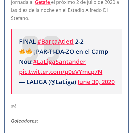
jornada al
Getafe
el próximo 2 de julio de 2020 a
las diez de la noche en el Estadio Alfredo Di
Stefano.
FINAL
#BarçaAtleti
2-2
¡PAR-TI-DA-ZO en el Camp
Nou!
#LaLigaSantander
pic.twitter.com/p0eVYmcp7N
— LALIGA (@LaLiga)
June 30, 2020
￼
Goleadores: