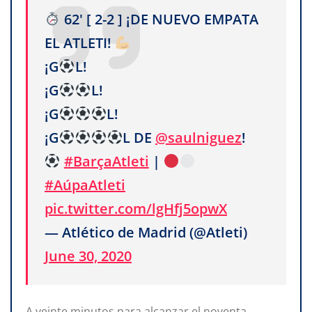
62' [ 2-2 ] ¡DE NUEVO EMPATA
EL ATLETI!
¡G
L!
¡G
L!
¡G
L!
¡G
L DE
@saulniguez
!
#BarçaAtleti
|
#AúpaAtleti
pic.twitter.com/lgHfj5opwX
— Atlético de Madrid (@Atleti)
June 30, 2020
A veinte minutos para alcanzar el noventa,