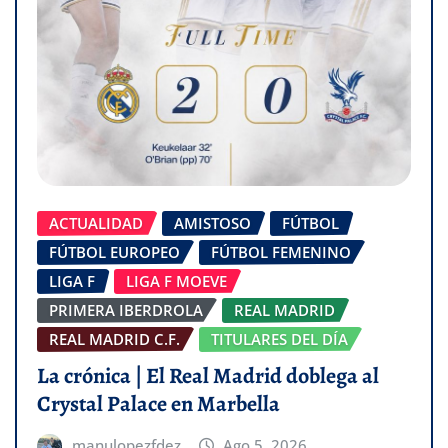
ACTUALIDAD
AMISTOSO
FÚTBOL
FÚTBOL EUROPEO
FÚTBOL FEMENINO
LIGA F
LIGA F MOEVE
PRIMERA IBERDROLA
REAL MADRID
REAL MADRID C.F.
TITULARES DEL DÍA
La crónica | El Real Madrid doblega al
Crystal Palace en Marbella
manulopezfdez
Ago 5, 2026