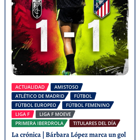
ACTUALIDAD
AMISTOSO
ATLÉTICO DE MADRID
FÚTBOL
FÚTBOL EUROPEO
FÚTBOL FEMENINO
LIGA F
LIGA F MOEVE
PRIMERA IBERDROLA
TITULARES DEL DÍA
La crónica | Bárbara López marca un gol