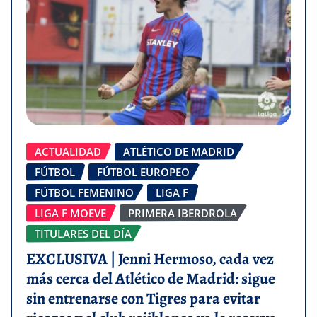
ACTUALIDAD
ATLÉTICO DE MADRID
FÚTBOL
FÚTBOL EUROPEO
FÚTBOL FEMENINO
LIGA F
LIGA F MOEVE
PRIMERA IBERDROLA
TITULARES DEL DÍA
EXCLUSIVA | Jenni Hermoso, cada vez
más cerca del Atlético de Madrid: sigue
sin entrenarse con Tigres para evitar