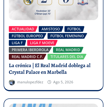
ACTUALIDAD
AMISTOSO
FÚTBOL
FÚTBOL EUROPEO
FÚTBOL FEMENINO
LIGA F
LIGA F MOEVE
PRIMERA IBERDROLA
REAL MADRID
REAL MADRID C.F.
TITULARES DEL DÍA
La crónica | El Real Madrid doblega al
Crystal Palace en Marbella
manulopezfdez
Ago 5, 2026