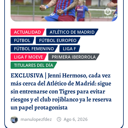
ACTUALIDAD
ATLÉTICO DE MADRID
FÚTBOL
FÚTBOL EUROPEO
FÚTBOL FEMENINO
LIGA F
LIGA F MOEVE
PRIMERA IBERDROLA
TITULARES DEL DÍA
EXCLUSIVA | Jenni Hermoso, cada vez
más cerca del Atlético de Madrid: sigue
sin entrenarse con Tigres para evitar
riesgos y el club rojiblanco ya le reserva
un papel protagonista
manulopezfdez
Ago 6, 2026