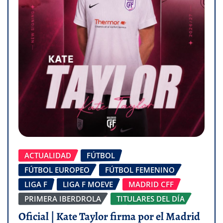
ACTUALIDAD
FÚTBOL
FÚTBOL EUROPEO
FÚTBOL FEMENINO
LIGA F
LIGA F MOEVE
MADRID CFF
PRIMERA IBERDROLA
TITULARES DEL DÍA
Oficial | Kate Taylor firma por el Madrid