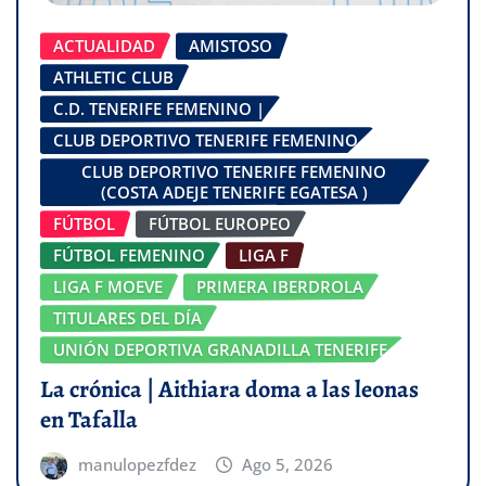
ACTUALIDAD
AMISTOSO
ATHLETIC CLUB
C.D. TENERIFE FEMENINO |
CLUB DEPORTIVO TENERIFE FEMENINO
CLUB DEPORTIVO TENERIFE FEMENINO
(COSTA ADEJE TENERIFE EGATESA )
FÚTBOL
FÚTBOL EUROPEO
FÚTBOL FEMENINO
LIGA F
LIGA F MOEVE
PRIMERA IBERDROLA
TITULARES DEL DÍA
UNIÓN DEPORTIVA GRANADILLA TENERIFE
La crónica | Aithiara doma a las leonas
en Tafalla
manulopezfdez
Ago 5, 2026