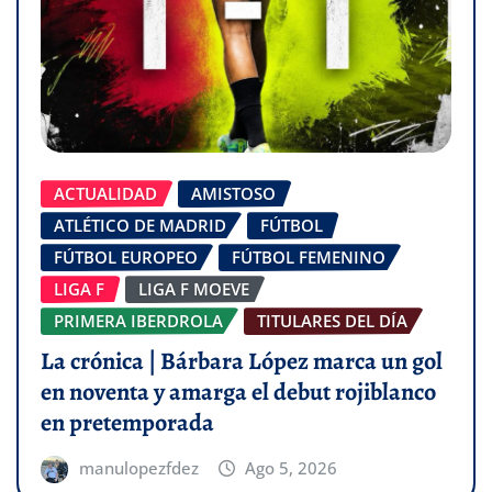
ACTUALIDAD
AMISTOSO
ATLÉTICO DE MADRID
FÚTBOL
FÚTBOL EUROPEO
FÚTBOL FEMENINO
LIGA F
LIGA F MOEVE
PRIMERA IBERDROLA
TITULARES DEL DÍA
La crónica | Bárbara López marca un gol
en noventa y amarga el debut rojiblanco
en pretemporada
manulopezfdez
Ago 5, 2026