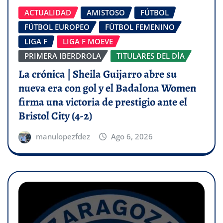
ACTUALIDAD
AMISTOSO
FÚTBOL
FÚTBOL EUROPEO
FÚTBOL FEMENINO
LIGA F
LIGA F MOEVE
PRIMERA IBERDROLA
TITULARES DEL DÍA
La crónica | Sheila Guijarro abre su
nueva era con gol y el Badalona Women
firma una victoria de prestigio ante el
Bristol City (4-2)
manulopezfdez
Ago 6, 2026