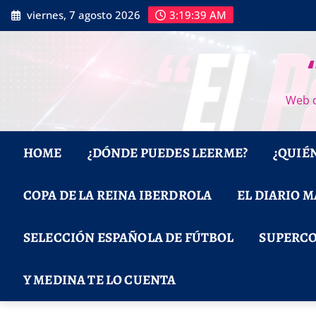
Saltar
viernes, 7 agosto 2026
3:19:40 AM
al
contenido
Web d
HOME
¿DÓNDE PUEDES LEERME?
¿QUIÉ
COPA DE LA REINA IBERDROLA
EL DIARIO 
SELECCIÓN ESPAÑOLA DE FÚTBOL
SUPERCO
Y MEDINA TE LO CUENTA