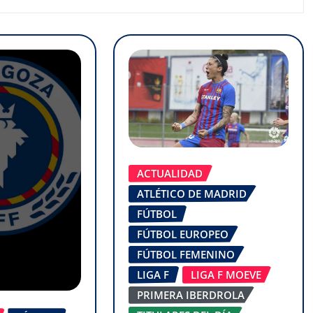
ACTUALIDAD
ATLÉTICO DE MADRID
FÚTBOL
FÚTBOL EUROPEO
FÚTBOL FEMENINO
LIGA F
LIGA F MOEVE
PRIMERA IBERDROLA