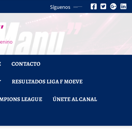
Síguenos
”
menino
E
CONTACTO
RESULTADOS LIGA F MOEVE
MPIONS LEAGUE
ÚNETE AL CANAL