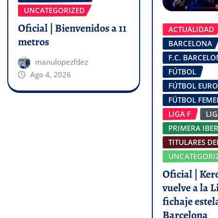
UNCATEGORIZED
Oficial | Bienvenidos a 11
ACTUALIDAD
metros
BARCELONA
F.C. BARCEL
manulopezfdez
FÚTBOL
Ago 4, 2026
FÚTBOL EUR
FÚTBOL FEM
LIGA F
LI
PRIMERA IBE
TITULARES DE
UNCATEGORI
Oficial | Ker
vuelve a la 
fichaje estel
Barcelona