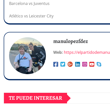
Barcelona vs Juventus
Atlético vs Leicester City
manulopezfdez
Web:
https://elpartidodeman
TE PUEDE INTERESAR