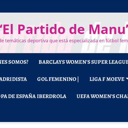
“El Partido de Manu
e temáticas deportiva que está especializada en fútbol fe
NES SOMOS?
BARCLAYS WOMEN’S SUPER LEAGU
MADRIDISTA
GOL FEMENINO |
LIGA F MOEVE
PA DE ESPAÑA IBERDROLA
UEFA WOMEN’S CHA