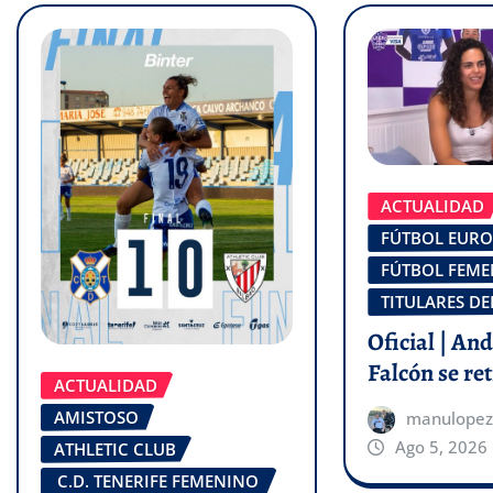
ACTUALIDAD
FÚTBOL EUR
FÚTBOL FEM
TITULARES DE
Oficial | An
Falcón se ret
ACTUALIDAD
AMISTOSO
manulopez
Ago 5, 2026
ATHLETIC CLUB
C.D. TENERIFE FEMENINO