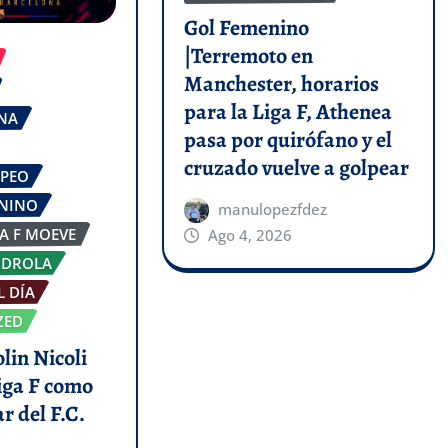
Gol Femenino
|Terremoto en
Manchester, horarios
para la Liga F, Athenea
ONA
pasa por quirófano y el
cruzado vuelve a golpear
OPEO
ENINO
manulopezfdez
GA F MOEVE
Ago 4, 2026
RDROLA
L DÍA
ZED
olin Nicoli
Liga F como
ar del F.C.