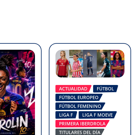
ACTUALIDAD
FÚTBOL
FÚTBOL EUROPEO
FÚTBOL FEMENINO
LIGA F
LIGA F MOEVE
PRIMERA IBERDROLA
TITULARES DEL DÍA