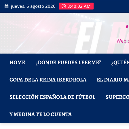
Saltar
jueves, 6 agosto 2026
8:40:03 AM
al
contenido
Web d
HOME
¿DÓNDE PUEDES LEERME?
¿QUIÉ
COPA DE LA REINA IBERDROLA
EL DIARIO 
SELECCIÓN ESPAÑOLA DE FÚTBOL
SUPERCO
Y MEDINA TE LO CUENTA