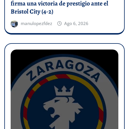
firma una victoria de prestigio ante el
Bristol City (4-2)
manulopezfdez
Ago 6, 2026