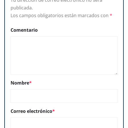
publicada.
Los campos obligatorios están marcados con
*
Comentario
Nombre
*
Correo electrónico
*