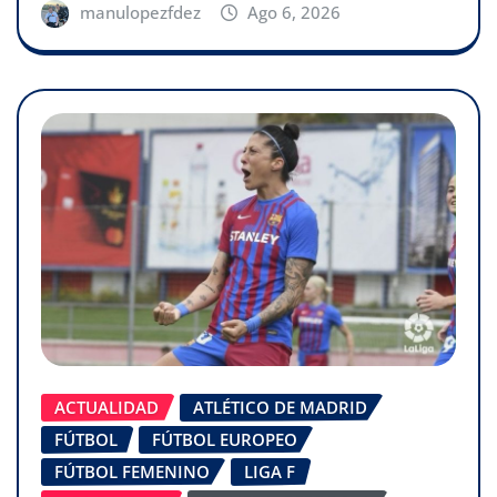
manulopezfdez
Ago 6, 2026
ACTUALIDAD
ATLÉTICO DE MADRID
FÚTBOL
FÚTBOL EUROPEO
FÚTBOL FEMENINO
LIGA F