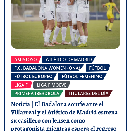
AMISTOSO
ATLÉTICO DE MADRID
F.C. BADALONA WOMEN (ONA)
FÚTBOL
FÚTBOL EUROPEO
FÚTBOL FEMENINO
LIGA F
LIGA F MOEVE
PRIMERA IBERDROLA
TITULARES DEL DÍA
Noticia | El Badalona sonríe ante el
Villarreal y el Atlético de Madrid estrena
su casillero con Jensen como
protagonista mientras espera el regreso