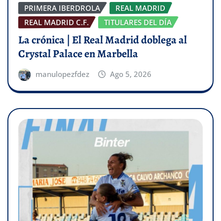
PRIMERA IBERDROLA
REAL MADRID
REAL MADRID C.F.
TITULARES DEL DÍA
La crónica | El Real Madrid doblega al
Crystal Palace en Marbella
manulopezfdez
Ago 5, 2026