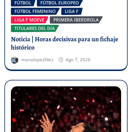
FÚTBOL
FÚTBOL EUROPEO
FÚTBOL FEMENINO
LIGA F
LIGA F MOEVE
PRIMERA IBERDROLA
TITULARES DEL DÍA
Noticia | Horas decisivas para un fichaje
histórico
manulopezfdez
Ago 7, 2026