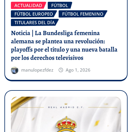
ACTUALIDAD
FÚTBOL
FÚTBOL EUROPEO
FÚTBOL FEMENINO
TITULARES DEL DÍA
Noticia | La Bundesliga femenina
alemana se plantea una revolución:
playoffs por el título y una nueva batalla
por los derechos televisivos
manulopezfdez
Ago 1, 2026