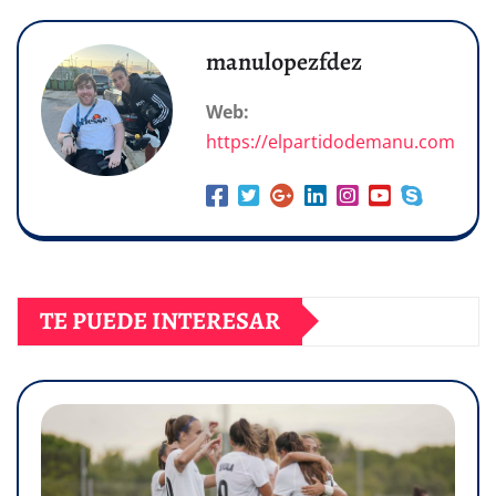
manulopezfdez
Web:
https://elpartidodemanu.com
TE PUEDE INTERESAR