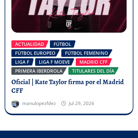
ACTUALIDAD
FÚTBOL
FÚTBOL EUROPEO
FÚTBOL FEMENINO
LIGA F
LIGA F MOEVE
MADRID CFF
PRIMERA IBERDROLA
TITULARES DEL DÍA
Oficial | Kate Taylor firma por el Madrid
CFF
manulopezfdez
Jul 29, 2026