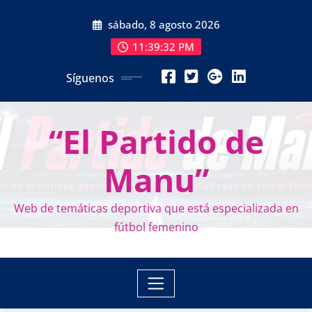
Saltar
sábado, 8 agosto 2026
al
contenido
11:39:34 PM
Síguenos
“El Partido de
Manu”
Web de temáticas deportiva que está especializada en
fútbol femenino