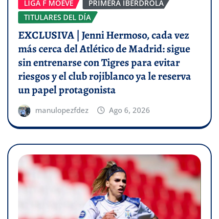
LIGA F MOEVE
PRIMERA IBERDROLA
TITULARES DEL DÍA
EXCLUSIVA | Jenni Hermoso, cada vez
más cerca del Atlético de Madrid: sigue
sin entrenarse con Tigres para evitar
riesgos y el club rojiblanco ya le reserva
un papel protagonista
manulopezfdez
Ago 6, 2026