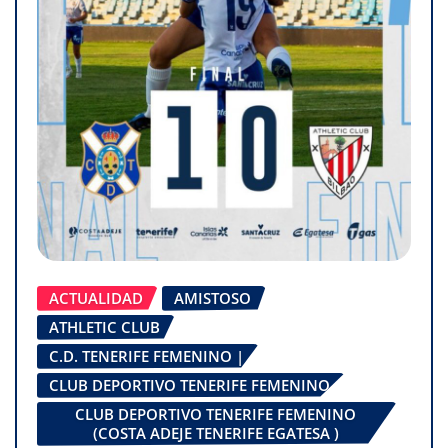
ACTUALIDAD
AMISTOSO
ATHLETIC CLUB
C.D. TENERIFE FEMENINO |
CLUB DEPORTIVO TENERIFE FEMENINO
CLUB DEPORTIVO TENERIFE FEMENINO
(COSTA ADEJE TENERIFE EGATESA )