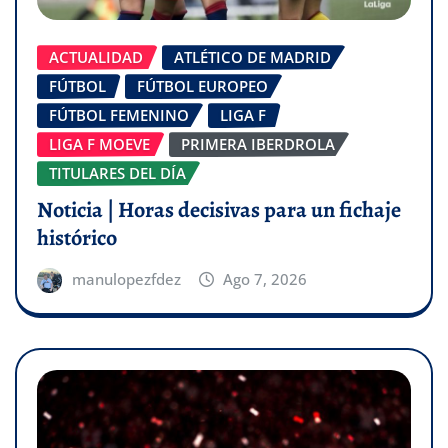
ACTUALIDAD
ATLÉTICO DE MADRID
FÚTBOL
FÚTBOL EUROPEO
FÚTBOL FEMENINO
LIGA F
LIGA F MOEVE
PRIMERA IBERDROLA
TITULARES DEL DÍA
Noticia | Horas decisivas para un fichaje
histórico
manulopezfdez
Ago 7, 2026