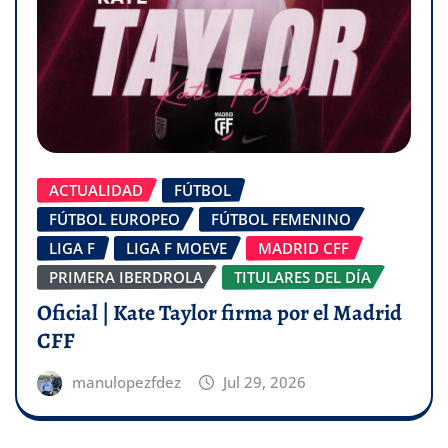
ACTUALIDAD
FÚTBOL
FÚTBOL EUROPEO
FÚTBOL FEMENINO
LIGA F
LIGA F MOEVE
MADRID CFF
PRIMERA IBERDROLA
TITULARES DEL DÍA
Oficial | Kate Taylor firma por el Madrid
CFF
manulopezfdez
Jul 29, 2026