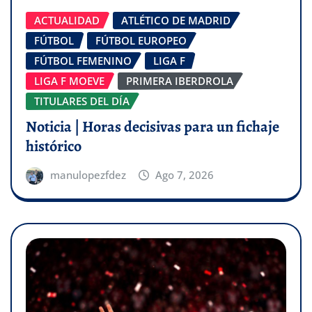
ACTUALIDAD
ATLÉTICO DE MADRID
FÚTBOL
FÚTBOL EUROPEO
FÚTBOL FEMENINO
LIGA F
LIGA F MOEVE
PRIMERA IBERDROLA
TITULARES DEL DÍA
Noticia | Horas decisivas para un fichaje
histórico
manulopezfdez
Ago 7, 2026