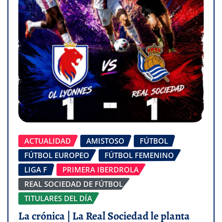
ACTUALIDAD
AMISTOSO
FÚTBOL
FÚTBOL EUROPEO
FÚTBOL FEMENINO
LIGA F
PRIMERA IBERDROLA
REAL SOCIEDAD DE FÚTBOL
TITULARES DEL DÍA
La crónica | La Real Sociedad le planta