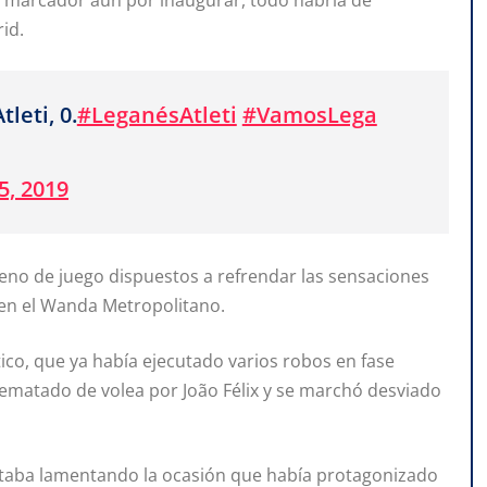
el marcador aún por inaugurar, todo habría de
id.
leti, 0.
#LeganésAtleti
#VamosLega
5, 2019
rreno de juego dispuestos a refrendar las sensaciones
en el Wanda Metropolitano.
ico, que ya había ejecutado varios robos en fase
rematado de volea por João Félix y se marchó desviado
staba lamentando la ocasión que había protagonizado