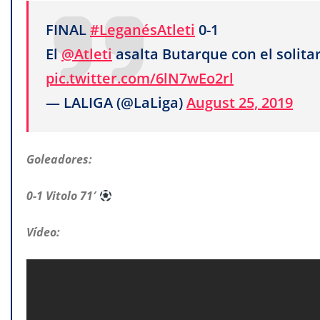
FINAL
#LeganésAtleti
0-1
El
@Atleti
asalta Butarque con el solitari
pic.twitter.com/6lN7wEo2rl
— LALIGA (@LaLiga)
August 25, 2019
Goleadores:
0-1 Vitolo 71′
Vídeo: