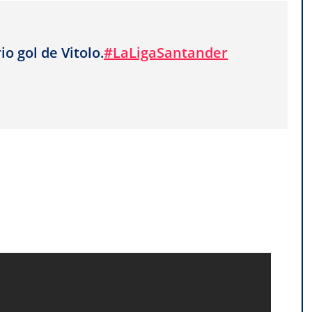
o gol de Vitolo.
#LaLigaSantander