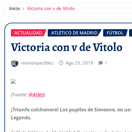
Inicio
Victoria con v de Vitolo
ACTUALIDAD
ATLÉTICO DE MADRID
FÚTBOL
Victoria con v de Vitolo
manulopezfdez
Ago 25, 2019
1
(Fuente:
@Atleti
)
¡Triunfo colchonero! Los pupilos de Simeone, en un 
Leganés.