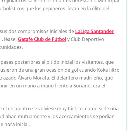
s rojiblancos salieron triunfantes del Estadio Municipal
bolísticos que los pepineros llevan en la élite del
en sus dos compromisos iniciales de
LaLiga Santander
 , léase,
Getafe Club de Fútbol
y Club Deportivo
rtunidades.
ses posteriores al pitido inicial los visitantes, que
usieron de una gran ocasión de gol cuando Koke filtró
trazado Álvaro Morata. El delantero madrileño, que
finir en un mano a mano frente a Soriano, era el
e el encuentro se volviese muy táctico, como si de una
studiaban mutuamente y los acercamientos se podían
 hora inicial.