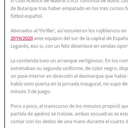
El Club Atlético de Madrid S.A.D. continua de dulce. Lo
de Butarque tras haber empatado en los tres cursos fut
fútbol español.
Abonados al ‘thriller’, así estuvieron los rojiblancos 
2019/2020
ante equipos del sur de la capital de España
Leganés, eso si, con un feliz desenlace en sendas opo
La contienda tuvo un arranque vertiginoso. En los compa
estrenaban su segundo uniforme, de color negro, disp
un pase interior en dirección al desmarque que había 
había visto puerta en la jornada inaugural, no supo de
minuto 3 de juego.
Poco a poco, el transcurso de los minutos propició qu
partida de ajedrez se tratase, ambas escuadras se e
contar con los dedos de una mano durante el cuarto de