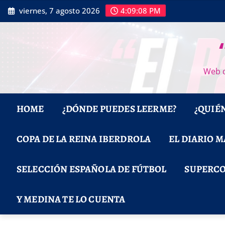
Saltar
viernes, 7 agosto 2026
4:09:09 PM
al
contenido
Web d
HOME
¿DÓNDE PUEDES LEERME?
¿QUIÉ
COPA DE LA REINA IBERDROLA
EL DIARIO 
SELECCIÓN ESPAÑOLA DE FÚTBOL
SUPERCO
Y MEDINA TE LO CUENTA