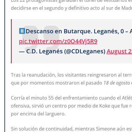
Los 22 protagonistas ganaban el túnel de vestuarios 
decidirse en el segundo y definitivo acto al sur de Madr
Descanso en Butarque. Leganés, 0 – At
pic.twitter.com/z0O44Vj5R9
— C.D. Leganés (@CDLeganes)
August 2
Tras la reanudación, los visitantes reingresaron al te
que por momentos mostraron el pasado
18 de agosto
Corría el minuto 55 del enfrentamiento cuando el Atlét
ofensiva, sirvió un centro por medio de Koke que fue 
por encima del larguero.
Sin solución de continuidad, mientras Simeone aún e