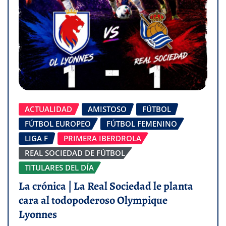
ACTUALIDAD
AMISTOSO
FÚTBOL
FÚTBOL EUROPEO
FÚTBOL FEMENINO
LIGA F
PRIMERA IBERDROLA
REAL SOCIEDAD DE FÚTBOL
TITULARES DEL DÍA
La crónica | La Real Sociedad le planta
cara al todopoderoso Olympique
Lyonnes