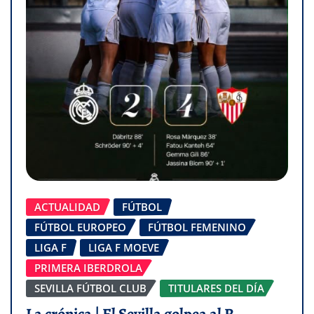
ACTUALIDAD
FÚTBOL
FÚTBOL EUROPEO
FÚTBOL FEMENINO
LIGA F
LIGA F MOEVE
PRIMERA IBERDROLA
SEVILLA FÚTBOL CLUB
TITULARES DEL DÍA
La crónica | El Sevilla golpea al R.