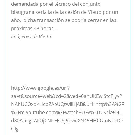
demandada por el técnico del conjunto
blaugrana seria la de la cesión de Vietto por un
año, dicha transacción se podría cerrar en las
próximas 48 horas .
Imágenes de Vietto:
http://www.google.es/url?
sa=t&source=web&cd=2&ved=0ahUKEwjStcTlyvP
NAhUCOxoKHcpZAeUQtwIIHjAB&url=http%3A%2F
%2Fm.youtube.com%2Fwatch%3Fv%3DCKck944L
dX0&usg=AFQjCNFlHsJSj5pweXN45HHCGmNpFDe
Glg