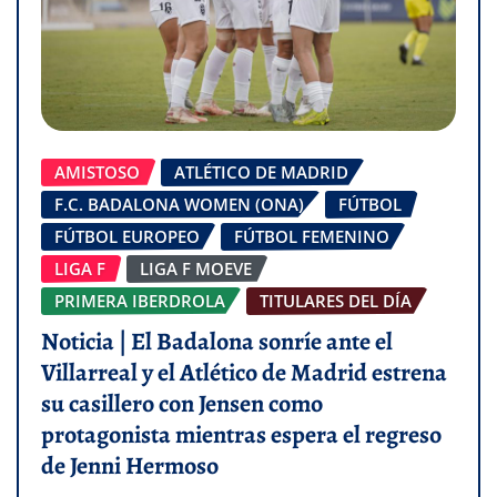
AMISTOSO
ATLÉTICO DE MADRID
F.C. BADALONA WOMEN (ONA)
FÚTBOL
FÚTBOL EUROPEO
FÚTBOL FEMENINO
LIGA F
LIGA F MOEVE
PRIMERA IBERDROLA
TITULARES DEL DÍA
Noticia | El Badalona sonríe ante el
Villarreal y el Atlético de Madrid estrena
su casillero con Jensen como
protagonista mientras espera el regreso
de Jenni Hermoso