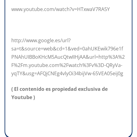
www.youtube.com/watch?v=HTxwaV7RA5Y
http://www.google.es/url?
sa=t&source=web&cd=1&ved=0ahUKEwik796e1f
PNAhUIBBoKHcM5AucQtwIIHjAA&url=http%3A%2
F%2Fm.youtube.com%2Fwatch%3Fv%3D-QRyVa-
yqTY&usg=AFQjCNEg4vlyOi34bijVw-65VEA05eij0g
( El contenido es propiedad exclusiva de
Youtube )