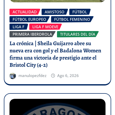
ACTUALIDAD
AMISTOSO
FÚTBOL
FÚTBOL EUROPEO
FÚTBOL FEMENINO
LIGA F
LIGA F MOEVE
PRIMERA IBERDROLA
TITULARES DEL DÍA
La crónica | Sheila Guijarro abre su
nueva era con gol y el Badalona Women
firma una victoria de prestigio ante el
Bristol City (4-2)
manulopezfdez
Ago 6, 2026