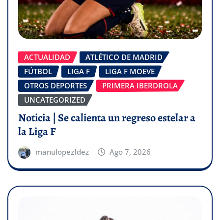
ACTUALIDAD
ATLÉTICO DE MADRID
FÚTBOL
LIGA F
LIGA F MOEVE
OTROS DEPORTES
PRIMERA IBERDROLA
UNCATEGORIZED
Noticia | Se calienta un regreso estelar a
la Liga F
manulopezfdez
Ago 7, 2026