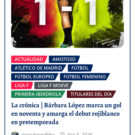
ACTUALIDAD
AMISTOSO
ATLÉTICO DE MADRID
FÚTBOL
FÚTBOL EUROPEO
FÚTBOL FEMENINO
LIGA F
LIGA F MOEVE
PRIMERA IBERDROLA
TITULARES DEL DÍA
La crónica | Bárbara López marca un gol
en noventa y amarga el debut rojiblanco
en pretemporada
manulopezfdez
Ago 5, 2026