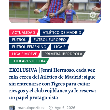
ACTUALIDAD
ATLÉTICO DE MADRID
FÚTBOL
FÚTBOL EUROPEO
FÚTBOL FEMENINO
LIGA F
LIGA F MOEVE
PRIMERA IBERDROLA
TITULARES DEL DÍA
EXCLUSIVA | Jenni Hermoso, cada vez
más cerca del Atlético de Madrid: sigue
sin entrenarse con Tigres para evitar
riesgos y el club rojiblanco ya le reserva
un papel protagonista
manulopezfdez
Ago 6, 2026