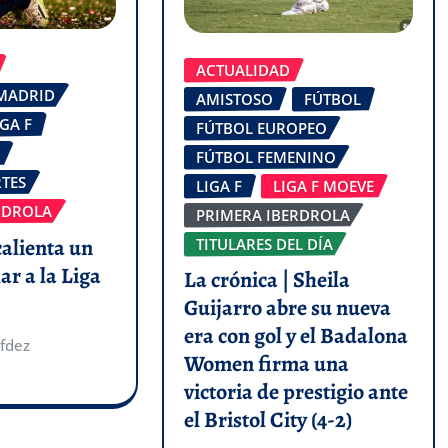
ACTUALIDAD
 MADRID
AMISTOSO
FÚTBOL
IGA F
FÚTBOL EUROPEO
FÚTBOL FEMENINO
TES
LIGA F
LIGA F MOEVE
RDROLA
PRIMERA IBERDROLA
calienta un
TITULARES DEL DÍA
ar a la Liga
La crónica | Sheila
Guijarro abre su nueva
era con gol y el Badalona
fdez
Women firma una
victoria de prestigio ante
el Bristol City (4-2)