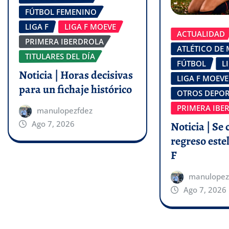
FÚTBOL FEMENINO
LIGA F
LIGA F MOEVE
ACTUALIDAD
PRIMERA IBERDROLA
ATLÉTICO DE
TITULARES DEL DÍA
FÚTBOL
L
Noticia | Horas decisivas
LIGA F MOEVE
para un fichaje histórico
OTROS DEPOR
PRIMERA IBE
manulopezfdez
Ago 7, 2026
Noticia | Se 
regreso estel
F
manulopez
Ago 7, 2026