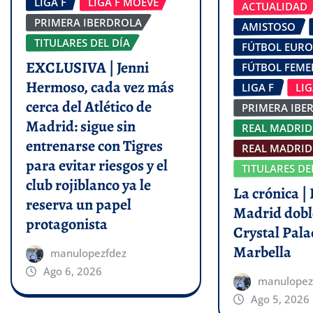
LIGA F
LIGA F MOEVE
ACTUALIDAD
PRIMERA IBERDROLA
AMISTOSO
TITULARES DEL DÍA
FÚTBOL EUR
EXCLUSIVA | Jenni
FÚTBOL FEM
Hermoso, cada vez más
LIGA F
LI
cerca del Atlético de
PRIMERA IBE
Madrid: sigue sin
REAL MADRID
entrenarse con Tigres
REAL MADRID 
para evitar riesgos y el
TITULARES DE
club rojiblanco ya le
La crónica | 
reserva un papel
Madrid dobl
protagonista
Crystal Pala
Marbella
manulopezfdez
Ago 6, 2026
manulopez
Ago 5, 2026