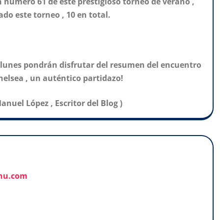
ión número 61 de este prestigioso torneo de verano ,
do este torneo , 10 en total.
l lunes pondrán disfrutar del resumen del encuentro
helsea , un auténtico partidazo!
anuel López , Escritor del Blog )
anu.com