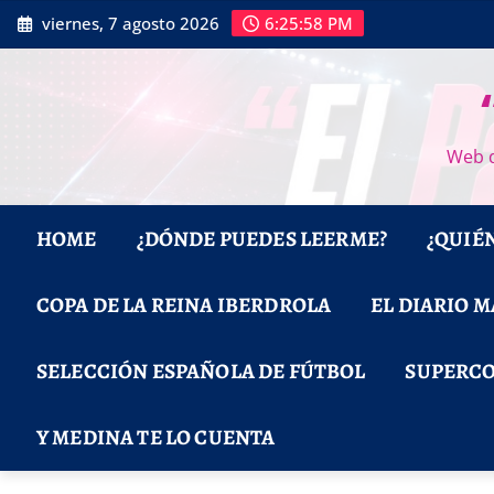
Saltar
viernes, 7 agosto 2026
6:25:59 PM
al
contenido
Web d
HOME
¿DÓNDE PUEDES LEERME?
¿QUIÉ
COPA DE LA REINA IBERDROLA
EL DIARIO 
SELECCIÓN ESPAÑOLA DE FÚTBOL
SUPERCO
Y MEDINA TE LO CUENTA