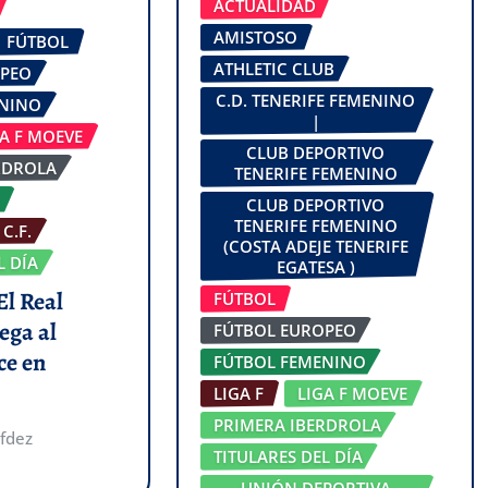
ACTUALIDAD
AMISTOSO
FÚTBOL
ATHLETIC CLUB
OPEO
C.D. TENERIFE FEMENINO
ENINO
|
GA F MOEVE
CLUB DEPORTIVO
RDROLA
TENERIFE FEMENINO
CLUB DEPORTIVO
TENERIFE FEMENINO
C.F.
(COSTA ADEJE TENERIFE
L DÍA
EGATESA )
El Real
FÚTBOL
ega al
FÚTBOL EUROPEO
ce en
FÚTBOL FEMENINO
LIGA F
LIGA F MOEVE
PRIMERA IBERDROLA
fdez
TITULARES DEL DÍA
UNIÓN DEPORTIVA