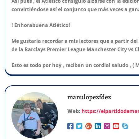
Así pues , el Atlético consiguió alzarse con la edic
convirtiéndose así el conjunto que más veces a gana
! Enhorabuena Atlético!
Me gustaría recordar a mis lectores que a partir de
de la Barclays Premier League Manchester City vs C
Esto es todo por hoy , reciban un cordial saludo , ( M
manulopezfdez
Web:
https://elpartidodem