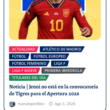
ACTUALIDAD
ATLÉTICO DE MADRID
FÚTBOL
FÚTBOL EUROPEO
FÚTBOL FEMENINO
LIGA F
LIGA F MOEVE
PRIMERA IBERDROLA
TITULARES DEL DÍA
Noticia | Jenni no está en la convocatoria
de Tigres para el Apertura 2026
manulopezfdez
Ago 3, 2026