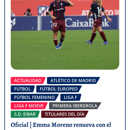
ACTUALIDAD
ATLÉTICO DE MADRID
FÚTBOL
FÚTBOL EUROPEO
FÚTBOL FEMENINO
LIGA F
LIGA F MOEVE
PRIMERA IBERDROLA
S.D. EIBAR
TITULARES DEL DÍA
Oficial | Emma Moreno renueva con el