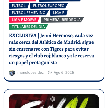
FÚTBOL
FÚTBOL EUROPEO
FÚTBOL FEMENINO
LIGA F
LIGA F MOEVE
PRIMERA IBERDROLA
TITULARES DEL DÍA
EXCLUSIVA | Jenni Hermoso, cada vez
más cerca del Atlético de Madrid: sigue
sin entrenarse con Tigres para evitar
riesgos y el club rojiblanco ya le reserva
un papel protagonista
manulopezfdez
Ago 6, 2026