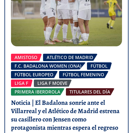
AMISTOSO
ATLÉTICO DE MADRID
F.C. BADALONA WOMEN (ONA)
FÚTBOL
FÚTBOL EUROPEO
FÚTBOL FEMENINO
LIGA F
LIGA F MOEVE
PRIMERA IBERDROLA
TITULARES DEL DÍA
Noticia | El Badalona sonríe ante el
Villarreal y el Atlético de Madrid estrena
su casillero con Jensen como
protagonista mientras espera el regreso