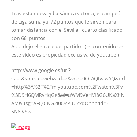
Tras esta nueva y balsámica victoria, el campeón
de Liga suma ya 72 puntos que le sirven para
tomar distancia con el Sevilla , cuarto clasificado
con 66 puntos.
Aqui dejo el enlace del partido : ( el contenido de
este vídeo es propiedad exclusiva de youtube )
http://www.google.es/url?
sa=t&source=web&cd=2&ved=0CCAQtwIwAQ&url
=http%3A%2F%2Fm.youtube.com%2Fwatch%3Fv
%3D9H6QMRvHqGg&ei=uWM9VeHVI8G6UKaXhN
AM&usg=AFQjCNG2I0OZPuCZxqOnhp4drj-
5N8iVSw