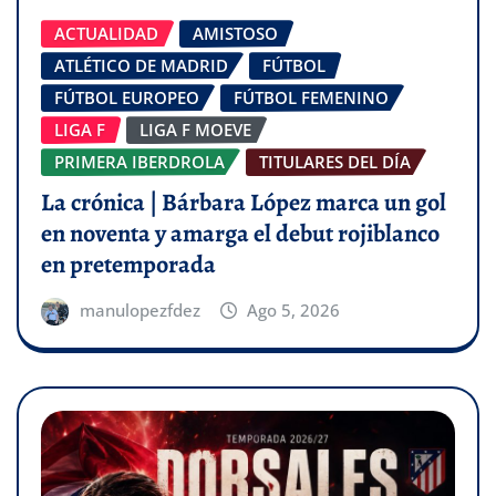
ACTUALIDAD
AMISTOSO
ATLÉTICO DE MADRID
FÚTBOL
FÚTBOL EUROPEO
FÚTBOL FEMENINO
LIGA F
LIGA F MOEVE
PRIMERA IBERDROLA
TITULARES DEL DÍA
La crónica | Bárbara López marca un gol
en noventa y amarga el debut rojiblanco
en pretemporada
manulopezfdez
Ago 5, 2026