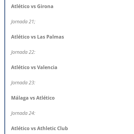
Atlético vs Girona
Jornada 21;
Atlético vs Las Palmas
Jornada 22:
Atlético vs Valencia
Jornada 23:
Málaga vs Atlético
Jornada 24:
Atlético vs Athletic Club