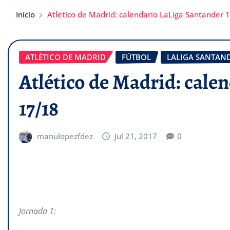
Inicio
Atlético de Madrid: calendario LaLiga Santander 
ATLÉTICO DE MADRID
FÚTBOL
LALIGA SANTAN
Atlético de Madrid: cale
17/18
manulopezfdez
Jul 21, 2017
0
Jornada 1: