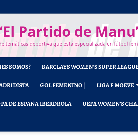
“El Partido de Manu
e temáticas deportiva que está especializada en fútbol fe
NES SOMOS?
BARCLAYS WOMEN’S SUPER LEAGU
MADRIDISTA
GOL FEMENINO |
LIGA F MOEVE
PA DE ESPAÑA IBERDROLA
UEFA WOMEN’S CHA