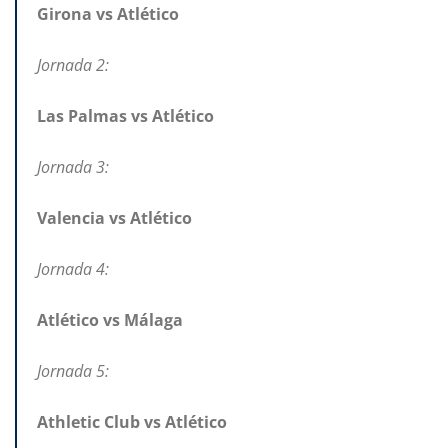
Girona vs Atlético
Jornada 2:
Las Palmas vs Atlético
Jornada 3:
Valencia vs Atlético
Jornada 4:
Atlético vs Málaga
Jornada 5:
Athletic Club vs Atlético