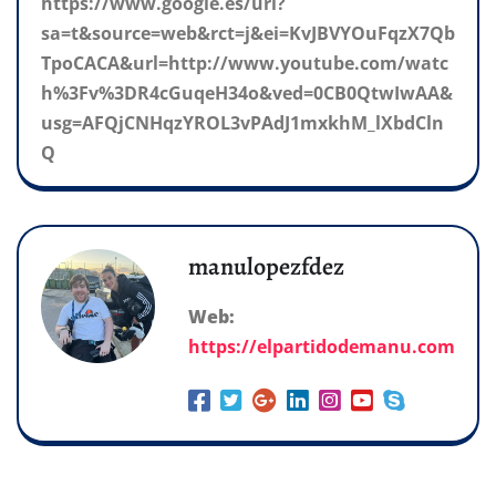
https://www.google.es/url?
sa=t&source=web&rct=j&ei=KvJBVYOuFqzX7Qb
TpoCACA&url=http://www.youtube.com/watc
h%3Fv%3DR4cGuqeH34o&ved=0CB0QtwIwAA&
usg=AFQjCNHqzYROL3vPAdJ1mxkhM_lXbdCln
Q
manulopezfdez
Web:
https://elpartidodemanu.com