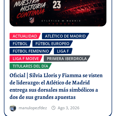
ACTUALIDAD
ATLÉTICO DE MADRID
FÚTBOL
FÚTBOL EUROPEO
FÚTBOL FEMENINO
LIGA F
LIGA F MOEVE
PRIMERA IBERDROLA
TITULARES DEL DÍA
Oficial | Silvia Lloris y Fiamma se visten
de liderazgo: el Atlético de Madrid
entrega sus dorsales más simbólicos a
dos de sus grandes apuestas
manulopezfdez
Ago 3, 2026