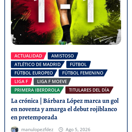
ACTUALIDAD
AMISTOSO
ATLÉTICO DE MADRID
FÚTBOL
FÚTBOL EUROPEO
FÚTBOL FEMENINO
LIGA F
LIGA F MOEVE
PRIMERA IBERDROLA
TITULARES DEL DÍA
La crónica | Bárbara López marca un gol
en noventa y amarga el debut rojiblanco
en pretemporada
manulopezfdez
Ago 5, 2026