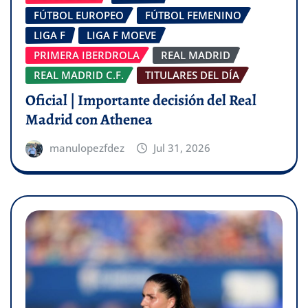
FÚTBOL EUROPEO
FÚTBOL FEMENINO
LIGA F
LIGA F MOEVE
PRIMERA IBERDROLA
REAL MADRID
REAL MADRID C.F.
TITULARES DEL DÍA
Oficial | Importante decisión del Real
Madrid con Athenea
manulopezfdez
Jul 31, 2026