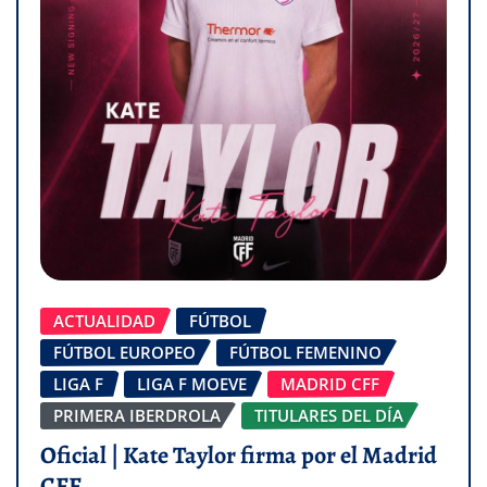
ACTUALIDAD
FÚTBOL
FÚTBOL EUROPEO
FÚTBOL FEMENINO
LIGA F
LIGA F MOEVE
MADRID CFF
PRIMERA IBERDROLA
TITULARES DEL DÍA
Oficial | Kate Taylor firma por el Madrid
CFF