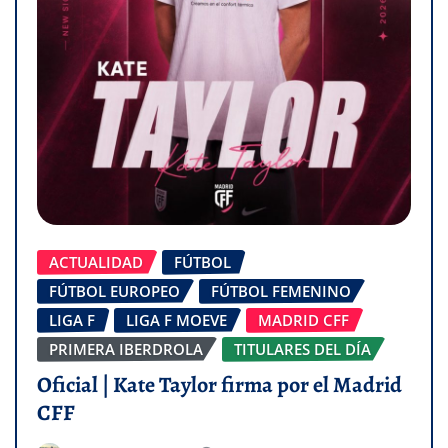
ACTUALIDAD
FÚTBOL
FÚTBOL EUROPEO
FÚTBOL FEMENINO
LIGA F
LIGA F MOEVE
MADRID CFF
PRIMERA IBERDROLA
TITULARES DEL DÍA
Oficial | Kate Taylor firma por el Madrid
CFF