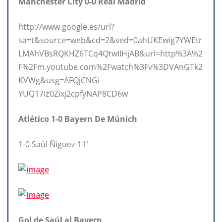
Manchester City 0-0 Real Madrid
http://www.google.es/url?
sa=t&source=web&cd=2&ved=0ahUKEwig7YWEtr
LMAhVBsRQKHZ6TCq4QtwIIHjAB&url=http%3A%2
F%2Fm.youtube.com%2Fwatch%3Fv%3DVAnGTk2
KVWg&usg=AFQjCNGi-
YUQ17Iz0Zixj2cpfyNAP8CD6w
Atlético 1-0 Bayern De Múnich
1-0 Saúl Ñiguez 11′
Gol de Saúl al Bayern