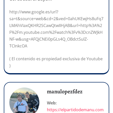
http://www.google.es/url?
sa=t&source=web&cd=2&ved=0ahUKEwjHs8uFq7
LMAhVIaxQKHR2SCawQtwIIHjAB&url=http%3A%2
F%2Fm.youtube.com%2Fwatch%3Fv%3DcnZWJkH
NF-w&usg=AFQjCNEi0pGLs4Q_OBdctSulZ-
TCInkcOA
( El contenido es propiedad exclusiva de Youtube
)
manulopezfdez
Web:
https://elpartidodemanu.com