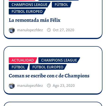
CHAMPIONS LEAGUE
FÚTBOL
FÚTBOL EUROPEO
La remontada más Félix
manulopezfdez
Oct 27, 2020
ACTUALIDAD
CHAMPIONS LEAGUE
FÚTBOL
FÚTBOL EUROPEO
Coman se escribe con c de Champions
manulopezfdez
Ago 23, 2020