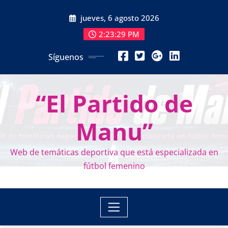
Saltar
jueves, 6 agosto 2026
al
contenido
2:23:30 PM
Síguenos
“El Partido de
Manu”
Web de temáticas deportiva que está especializada en
fútbol femenino