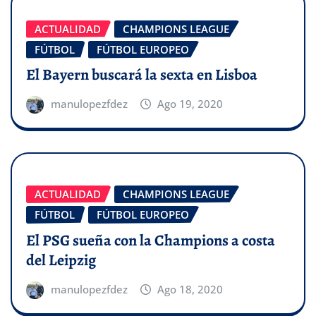
ACTUALIDAD
CHAMPIONS LEAGUE
FÚTBOL
FÚTBOL EUROPEO
El Bayern buscará la sexta en Lisboa
manulopezfdez
Ago 19, 2020
ACTUALIDAD
CHAMPIONS LEAGUE
FÚTBOL
FÚTBOL EUROPEO
El PSG sueña con la Champions a costa
del Leipzig
manulopezfdez
Ago 18, 2020