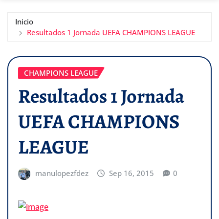
Inicio
Resultados 1 Jornada UEFA CHAMPIONS LEAGUE
CHAMPIONS LEAGUE
Resultados 1 Jornada
UEFA CHAMPIONS
LEAGUE
manulopezfdez
Sep 16, 2015
0