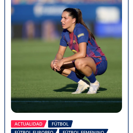
ACTUALIDAD
FÚTBOL
FÚTBOL EUROPEO
FÚTBOL FEMENINO