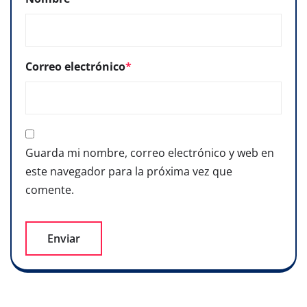
Correo electrónico
*
Guarda mi nombre, correo electrónico y web en
este navegador para la próxima vez que
comente.