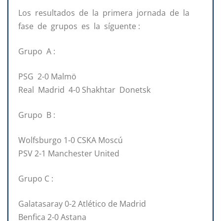
Los resultados de la primera jornada de la
fase de grupos es la síguente :
Grupo A :
PSG 2-0 Malmö
Real Madrid 4-0 Shakhtar Donetsk
Grupo B :
Wolfsburgo 1-0 CSKA Moscú
PSV 2-1 Manchester United
Grupo C :
Galatasaray 0-2 Atlético de Madrid
Benfica 2-0 Astana