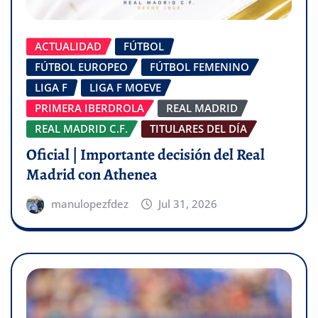
ACTUALIDAD
FÚTBOL
FÚTBOL EUROPEO
FÚTBOL FEMENINO
LIGA F
LIGA F MOEVE
PRIMERA IBERDROLA
REAL MADRID
REAL MADRID C.F.
TITULARES DEL DÍA
Oficial | Importante decisión del Real
Madrid con Athenea
manulopezfdez
Jul 31, 2026