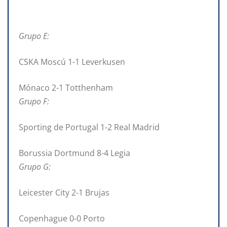
Grupo E:
CSKA Moscú 1-1 Leverkusen
Mónaco 2-1 Totthenham
Grupo F:
Sporting de Portugal 1-2 Real Madrid
Borussia Dortmund 8-4 Legia
Grupo G:
Leicester City 2-1 Brujas
Copenhague 0-0 Porto