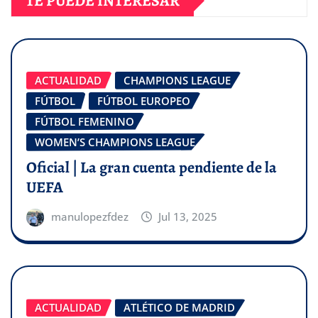
TE PUEDE INTERESAR
ACTUALIDAD
CHAMPIONS LEAGUE
FÚTBOL
FÚTBOL EUROPEO
FÚTBOL FEMENINO
WOMEN’S CHAMPIONS LEAGUE
Oficial | La gran cuenta pendiente de la
UEFA
manulopezfdez
Jul 13, 2025
ACTUALIDAD
ATLÉTICO DE MADRID