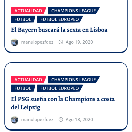
ACTUALIDAD
CHAMPIONS LEAGUE
FÚTBOL
FÚTBOL EUROPEO
El Bayern buscará la sexta en Lisboa
manulopezfdez
Ago 19, 2020
ACTUALIDAD
CHAMPIONS LEAGUE
FÚTBOL
FÚTBOL EUROPEO
El PSG sueña con la Champions a costa
del Leipzig
manulopezfdez
Ago 18, 2020