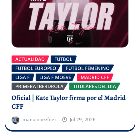
ACTUALIDAD
FÚTBOL
FÚTBOL EUROPEO
FÚTBOL FEMENINO
LIGA F
LIGA F MOEVE
MADRID CFF
PRIMERA IBERDROLA
TITULARES DEL DÍA
Oficial | Kate Taylor firma por el Madrid
CFF
manulopezfdez
Jul 29, 2026