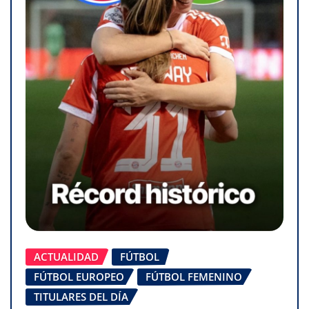
ACTUALIDAD
FÚTBOL
FÚTBOL EUROPEO
FÚTBOL FEMENINO
TITULARES DEL DÍA