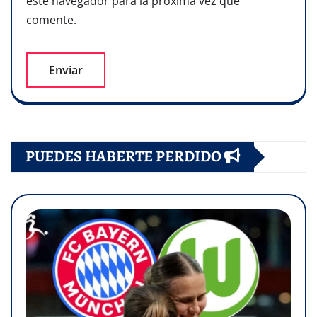
este navegador para la próxima vez que
comente.
PUEDES HABERTE PERDIDO