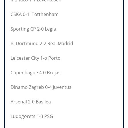
CSKA 0-1 Totthenham
Sporting CP 2-0 Legia
B. Dortmund 2-2 Real Madrid
Leicester City 1-o Porto
Copenhague 4-0 Brujas
Dinamo Zagreb 0-4 Juventus
Arsenal 2-0 Basilea
Ludogorets 1-3 PSG