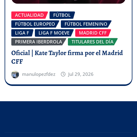
ACTUALIDAD
FÚTBOL
FÚTBOL EUROPEO
FÚTBOL FEMENINO
LIGA F
LIGA F MOEVE
MADRID CFF
PRIMERA IBERDROLA
TITULARES DEL DÍA
Oficial | Kate Taylor firma por el Madrid
CFF
manulopezfdez
Jul 29, 2026