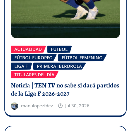
ACTUALIDAD
FÚTBOL
FÚTBOL EUROPEO
FÚTBOL FEMENINO
LIGA F
PRIMERA IBERDROLA
TITULARES DEL DÍA
Noticia | TEN TV no sabe si dará partidos
de la Liga F 2026-2027
manulopezfdez
Jul 30, 2026