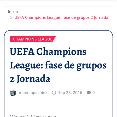
Inicio
UEFA Champions League: fase de grupos 2 Jornada
CHAMPIONS LEAGUE
UEFA Champions
League: fase de grupos
2 Jornada
manulopezfdez
Sep 28, 2016
0
Mónaco 1-1 Leverkusen