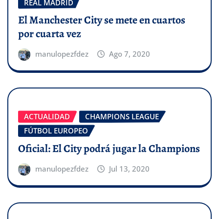
REAL MADRID
El Manchester City se mete en cuartos
por cuarta vez
manulopezfdez
Ago 7, 2020
ACTUALIDAD
CHAMPIONS LEAGUE
FÚTBOL EUROPEO
Oficial: El City podrá jugar la Champions
manulopezfdez
Jul 13, 2020