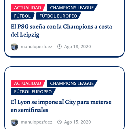
ACTUALIDAD
CHAMPIONS LEAGUE
FÚTBOL
FÚTBOL EUROPEO
El PSG sueña con la Champions a costa
del Leipzig
manulopezfdez
Ago 18, 2020
ACTUALIDAD
CHAMPIONS LEAGUE
FÚTBOL EUROPEO
El Lyon se impone al City para meterse
en semifinales
manulopezfdez
Ago 15, 2020