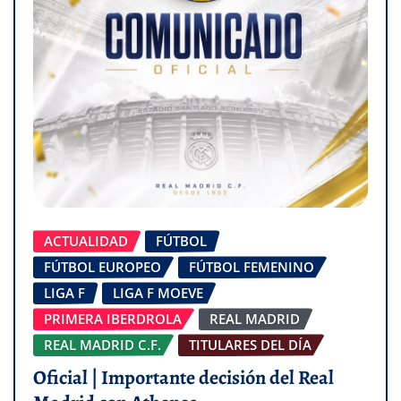
ACTUALIDAD
FÚTBOL
FÚTBOL EUROPEO
FÚTBOL FEMENINO
LIGA F
LIGA F MOEVE
PRIMERA IBERDROLA
REAL MADRID
REAL MADRID C.F.
TITULARES DEL DÍA
Oficial | Importante decisión del Real