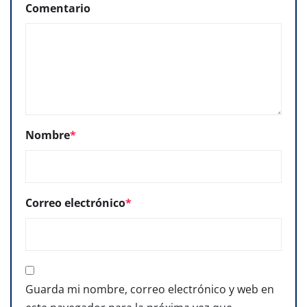
Comentario
Nombre
*
Correo electrónico
*
Guarda mi nombre, correo electrónico y web en