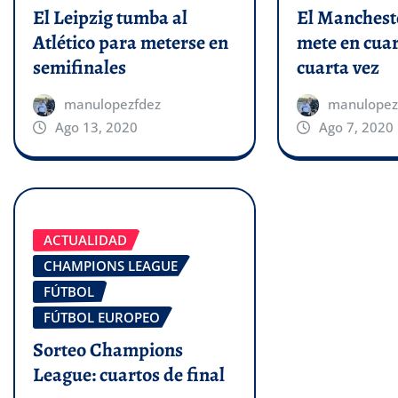
El Leipzig tumba al
El Mancheste
Atlético para meterse en
mete en cuar
semifinales
cuarta vez
manulopezfdez
manulopez
Ago 13, 2020
Ago 7, 2020
ACTUALIDAD
CHAMPIONS LEAGUE
FÚTBOL
FÚTBOL EUROPEO
Sorteo Champions
League: cuartos de final