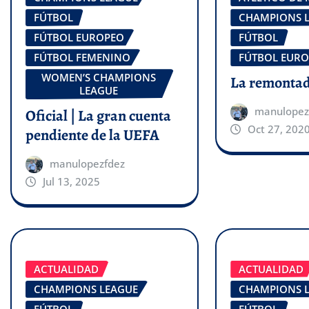
FÚTBOL
CHAMPIONS 
FÚTBOL EUROPEO
FÚTBOL
FÚTBOL FEMENINO
FÚTBOL EUR
WOMEN’S CHAMPIONS
La remontad
LEAGUE
manulopez
Oficial | La gran cuenta
Oct 27, 202
pendiente de la UEFA
manulopezfdez
Jul 13, 2025
ACTUALIDAD
ACTUALIDAD
CHAMPIONS LEAGUE
CHAMPIONS 
FÚTBOL
FÚTBOL