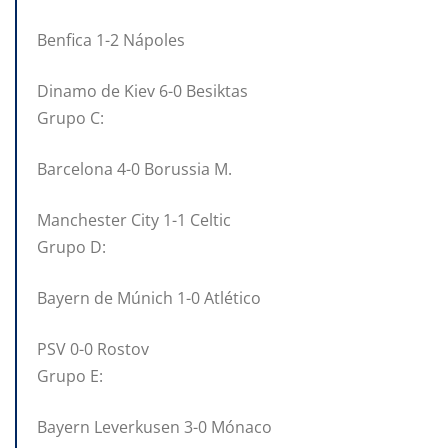
Benfica 1-2 Nápoles
Dinamo de Kiev 6-0 Besiktas
Grupo C:
Barcelona 4-0 Borussia M.
Manchester City 1-1 Celtic
Grupo D:
Bayern de Múnich 1-0 Atlético
PSV 0-0 Rostov
Grupo E:
Bayern Leverkusen 3-0 Mónaco