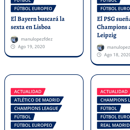
FÚTBOL EUROPEO
FÚTBOL EUR
El Bayern buscará la
El PSG sueña
sexta en Lisboa
Champions a
Leipzig
manulopezfdez
Ago 19, 2020
manulopez
Ago 18, 202
ACTUALIDAD
ACTUALIDAD
ATLÉTICO DE MADRID
CHAMPIONS 
CHAMPIONS LEAGUE
FÚTBOL
FÚTBOL
FÚTBOL EUR
FÚTBOL EUROPEO
REAL MADRID