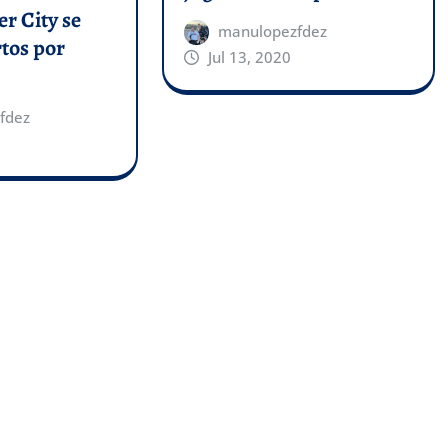
r City se
manulopezfdez
tos por
Jul 13, 2020
fdez