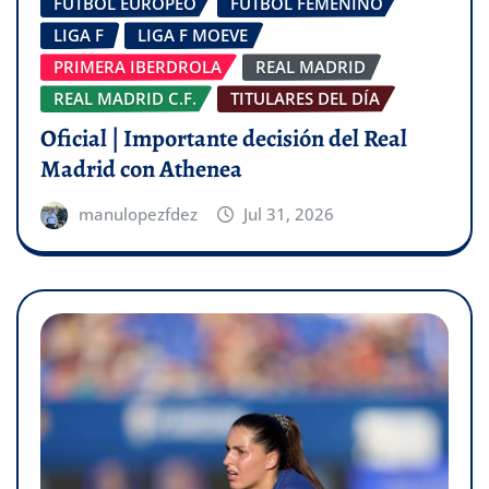
FÚTBOL EUROPEO
FÚTBOL FEMENINO
LIGA F
LIGA F MOEVE
PRIMERA IBERDROLA
REAL MADRID
REAL MADRID C.F.
TITULARES DEL DÍA
Oficial | Importante decisión del Real
Madrid con Athenea
manulopezfdez
Jul 31, 2026