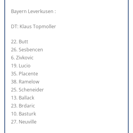
Bayern Leverkusen :
DT: Klaus Topmoller
22. Butt
26. Sesbencen
6. Zivkovic
19. Lucio
35. Placente
38. Ramelow
25. Scheneider
13. Ballack
23. Brdaric
10. Basturk
27. Neuville