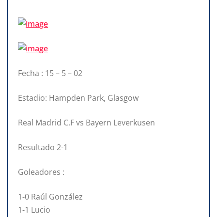
Fecha : 15 – 5 – 02
Estadio: Hampden Park, Glasgow
Real Madrid C.F vs Bayern Leverkusen
Resultado 2-1
Goleadores :
1-0 Raúl González
1-1 Lucio