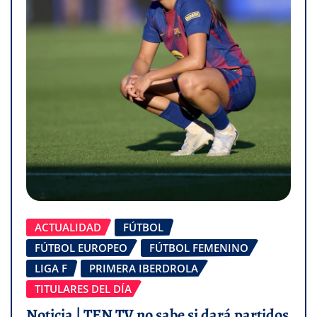
ACTUALIDAD
FÚTBOL
FÚTBOL EUROPEO
FÚTBOL FEMENINO
LIGA F
PRIMERA IBERDROLA
TITULARES DEL DÍA
Noticia | TEN TV no sabe si dará partidos