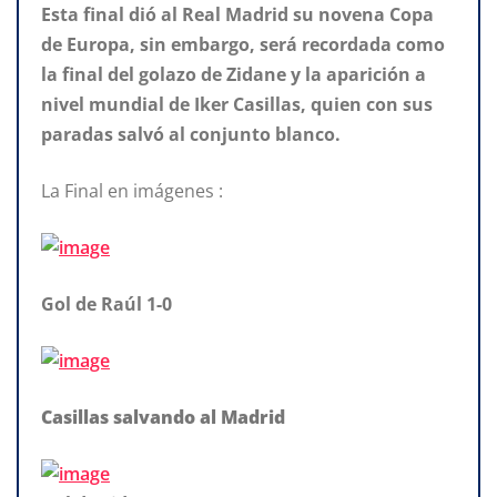
Esta final dió al Real Madrid su novena Copa
de Europa, sin embargo, será recordada como
la final del golazo de Zidane y la aparición a
nivel mundial de Iker Casillas, quien con sus
paradas salvó al conjunto blanco.
La Final en imágenes :
Gol de Raúl 1-0
Casillas salvando al Madrid