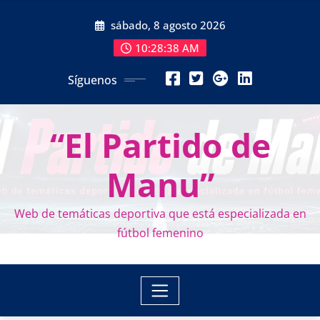
Saltar
sábado, 8 agosto 2026
al
contenido
10:28:39 AM
Síguenos
“El Partido de
Manu”
Web de temáticas deportiva que está especializada en
fútbol femenino