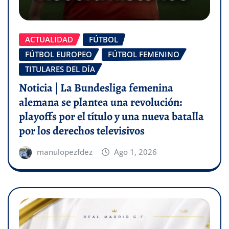
ACTUALIDAD
FÚTBOL
FÚTBOL EUROPEO
FÚTBOL FEMENINO
TITULARES DEL DÍA
Noticia | La Bundesliga femenina
alemana se plantea una revolución:
playoffs por el título y una nueva batalla
por los derechos televisivos
manulopezfdez
Ago 1, 2026