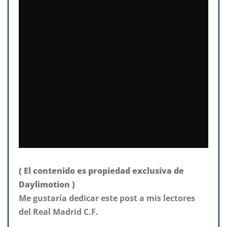
( El contenido es propiedad exclusiva de
Daylimotion )
Me gustaría dedicar este post a mis lectores
del Real Madrid C.F.