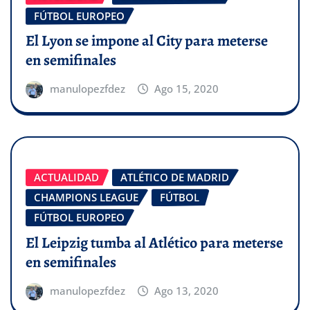
FÚTBOL EUROPEO
El Lyon se impone al City para meterse
en semifinales
manulopezfdez
Ago 15, 2020
ACTUALIDAD
ATLÉTICO DE MADRID
CHAMPIONS LEAGUE
FÚTBOL
FÚTBOL EUROPEO
El Leipzig tumba al Atlético para meterse
en semifinales
manulopezfdez
Ago 13, 2020