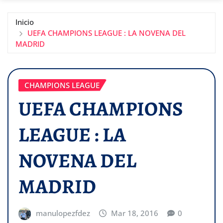
Inicio
UEFA CHAMPIONS LEAGUE : LA NOVENA DEL
MADRID
CHAMPIONS LEAGUE
UEFA CHAMPIONS
LEAGUE : LA
NOVENA DEL
MADRID
manulopezfdez
Mar 18, 2016
0