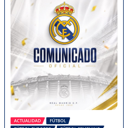
ACTUALIDAD
FÚTBOL