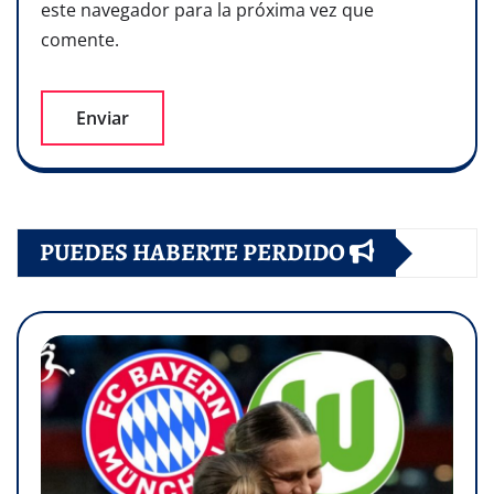
este navegador para la próxima vez que
comente.
PUEDES HABERTE PERDIDO