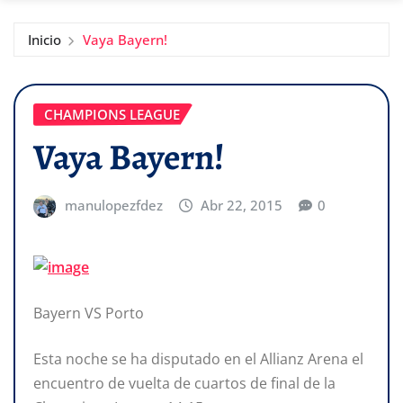
Inicio
Vaya Bayern!
CHAMPIONS LEAGUE
Vaya Bayern!
manulopezfdez
Abr 22, 2015
0
Bayern VS Porto
Esta noche se ha disputado en el Allianz Arena el
encuentro de vuelta de cuartos de final de la