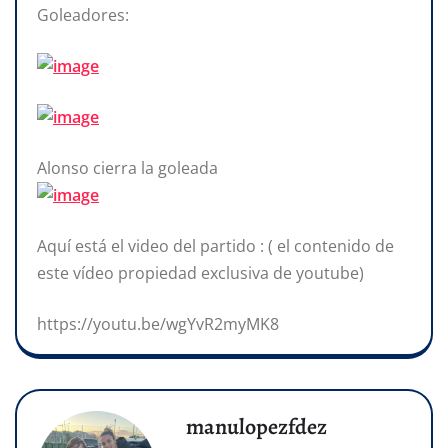
Goleadores:
Alonso cierra la goleada
Aquí está el video del partido : ( el contenido de
este vídeo propiedad exclusiva de youtube)
https://youtu.be/wgYvR2myMK8
manulopezfdez