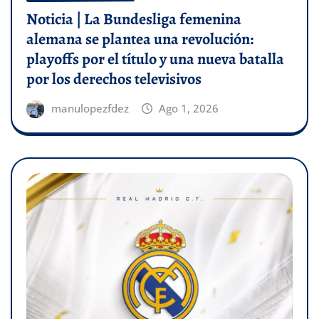
Noticia | La Bundesliga femenina
alemana se plantea una revolución:
playoffs por el título y una nueva batalla
por los derechos televisivos
manulopezfdez
Ago 1, 2026