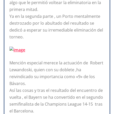
algo que le permitió voltear la eliminatoria en la
primera mitad.
Ya en la segunda parte , un Porto mentalmente
destrozado por lo abultado del resultado se
dedicó a esperar su irremediable eliminación del
torneo.
Mención especial merece la actuación de Robert
Lewandoski, quien con su doblete ,ha
reivindicado su importancia como «9» de los
Bávaros.
Así las cosas y tras el resultado del encuentro de
vuelta , el Bayern se ha convertido en el segundo
semifinalista de la Champions League 14-15 tras
el Barcelona.