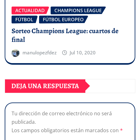
ACTUALIDAD
CHAMPIONS LEAGUE
FÚTBOL
FÚTBOL EUROPEO
Sorteo Champions League: cuartos de
final
manulopezfdez
Jul 10, 2020
DEJA UNA RESPUESTA
Tu dirección de correo electrónico no será
publicada.
Los campos obligatorios están marcados con
*