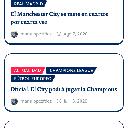
REAL MADRID
El Manchester City se mete en cuartos
por cuarta vez
manulopezfdez
Ago 7, 2020
ACTUALIDAD
CHAMPIONS LEAGUE
FÚTBOL EUROPEO
Oficial: El City podrá jugar la Champions
manulopezfdez
Jul 13, 2020