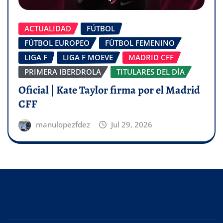
ACTUALIDAD
FÚTBOL
FÚTBOL EUROPEO
FÚTBOL FEMENINO
LIGA F
LIGA F MOEVE
MADRID CFF
PRIMERA IBERDROLA
TITULARES DEL DÍA
Oficial | Kate Taylor firma por el Madrid
CFF
manulopezfdez
Jul 29, 2026