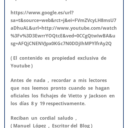
https://www.google.es/url?
sa=t&source=web&rct=j&ei=FVmZVcyLH8msU7
aDhuAL&url=http://www.youtube.com/watch
%3Fv%3D3EwrrYOQtcE&ved=0CCgQtwIwBA&u
sg=AFQjCNENVJpx0KGc7N0DDjIhMPYlfrAy2Q
( El contenido es propiedad exclusiva de
Youtube )
Antes de nada , recordar a mis lectores
que nos leemos pronto cuando se hagan
oficiales los fichajes de Vietto y Jackson en
los días 8 y 19 respectivamente.
Reciban un cordial saludo ,
( Manuel López , Escritor del Blog )