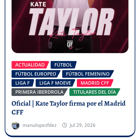
ACTUALIDAD
FÚTBOL
FÚTBOL EUROPEO
FÚTBOL FEMENINO
LIGA F
LIGA F MOEVE
MADRID CFF
PRIMERA IBERDROLA
TITULARES DEL DÍA
Oficial | Kate Taylor firma por el Madrid
CFF
manulopezfdez
Jul 29, 2026