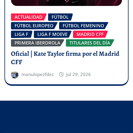
ACTUALIDAD
FÚTBOL
FÚTBOL EUROPEO
FÚTBOL FEMENINO
LIGA F
LIGA F MOEVE
MADRID CFF
PRIMERA IBERDROLA
TITULARES DEL DÍA
Oficial | Kate Taylor firma por el Madrid
CFF
manulopezfdez
Jul 29, 2026