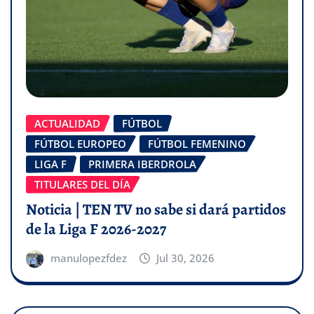
ACTUALIDAD
FÚTBOL
FÚTBOL EUROPEO
FÚTBOL FEMENINO
LIGA F
PRIMERA IBERDROLA
TITULARES DEL DÍA
Noticia | TEN TV no sabe si dará partidos
de la Liga F 2026-2027
manulopezfdez
Jul 30, 2026