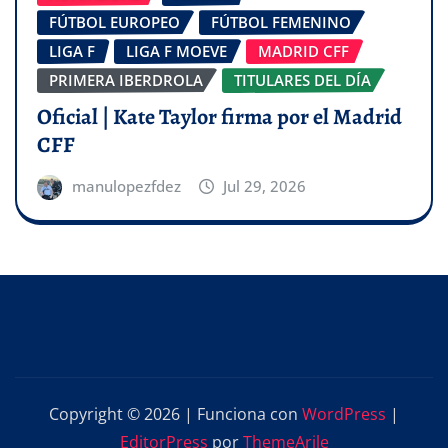
FÚTBOL EUROPEO
FÚTBOL FEMENINO
LIGA F
LIGA F MOEVE
MADRID CFF
PRIMERA IBERDROLA
TITULARES DEL DÍA
Oficial | Kate Taylor firma por el Madrid
CFF
manulopezfdez
Jul 29, 2026
Copyright © 2026 | Funciona con
WordPress
|
EditorPress
por
ThemeArile