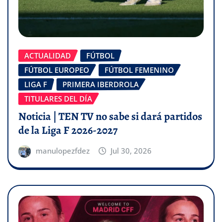
ACTUALIDAD
FÚTBOL
FÚTBOL EUROPEO
FÚTBOL FEMENINO
LIGA F
PRIMERA IBERDROLA
TITULARES DEL DÍA
Noticia | TEN TV no sabe si dará partidos
de la Liga F 2026-2027
manulopezfdez
Jul 30, 2026