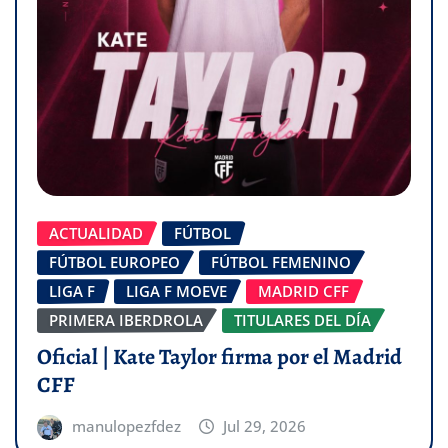
ACTUALIDAD
FÚTBOL
FÚTBOL EUROPEO
FÚTBOL FEMENINO
LIGA F
LIGA F MOEVE
MADRID CFF
PRIMERA IBERDROLA
TITULARES DEL DÍA
Oficial | Kate Taylor firma por el Madrid
CFF
manulopezfdez
Jul 29, 2026