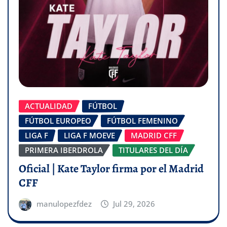
ACTUALIDAD
FÚTBOL
FÚTBOL EUROPEO
FÚTBOL FEMENINO
LIGA F
LIGA F MOEVE
MADRID CFF
PRIMERA IBERDROLA
TITULARES DEL DÍA
Oficial | Kate Taylor firma por el Madrid
CFF
manulopezfdez
Jul 29, 2026