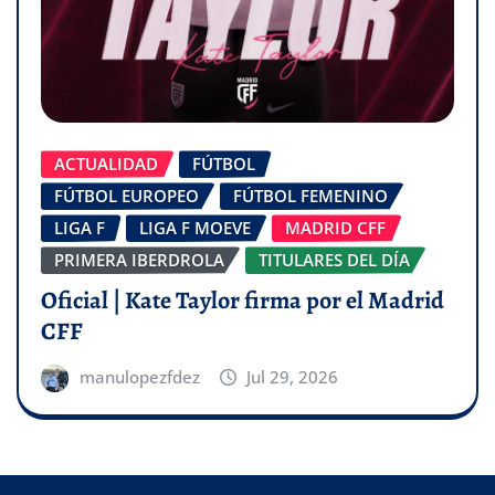
ACTUALIDAD
FÚTBOL
FÚTBOL EUROPEO
FÚTBOL FEMENINO
LIGA F
LIGA F MOEVE
MADRID CFF
PRIMERA IBERDROLA
TITULARES DEL DÍA
Oficial | Kate Taylor firma por el Madrid
CFF
manulopezfdez
Jul 29, 2026