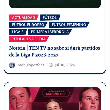
ACTUALIDAD
FÚTBOL
FÚTBOL EUROPEO
FÚTBOL FEMENINO
LIGA F
PRIMERA IBERDROLA
TITULARES DEL DÍA
Noticia | TEN TV no sabe si dará partidos
de la Liga F 2026-2027
manulopezfdez
Jul 30, 2026