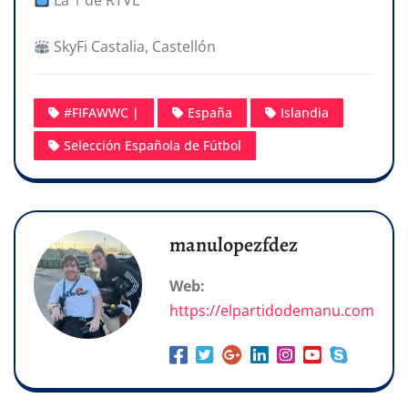
La 1 de RTVE
SkyFi Castalia, Castellón
#FIFAWWC |
España
Islandia
Selección Española de Fútbol
manulopezfdez
Web:
https://elpartidodemanu.com