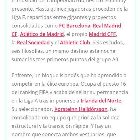
El músculo del campeonato doméstico está muy
presente. Hasta quince jugadoras proceden de la
Liga F, repartidas entre gigantes y proyectos
consolidados como
FC Barcelona
,
Real Madrid
CF
,
Atlético de Madrid
, el propio
Madrid CFF
,
la
Real Sociedad
y el
Athletic Club
. Seis escudos,
seis filosofías, un mismo destino esta noche:
sumar los tres primeros puntos del grupo A3.
Enfrente, un bloque islandés que ha aprendido a
competir en la élite europea. Ocupa el puesto 16
del ranking FIFA y acaba de sellar su permanencia
en la Liga A tras imponerse a
Irlanda del Norte
.
Su seleccionador,
Þorsteinn Halldórsson
, ha
consolidado un equipo que prioriza la solidez
estructural y la transición rápida. Y hay un
nombre que conecta ambos vestuarios, que