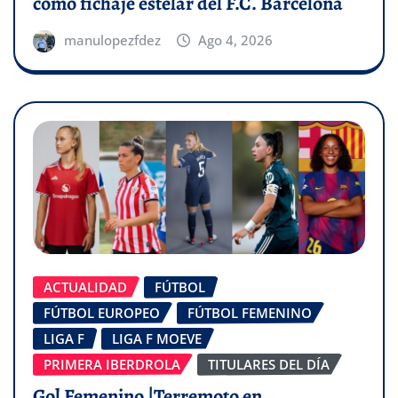
como fichaje estelar del F.C. Barcelona
manulopezfdez
Ago 4, 2026
ACTUALIDAD
FÚTBOL
FÚTBOL EUROPEO
FÚTBOL FEMENINO
LIGA F
LIGA F MOEVE
PRIMERA IBERDROLA
TITULARES DEL DÍA
Gol Femenino |Terremoto en