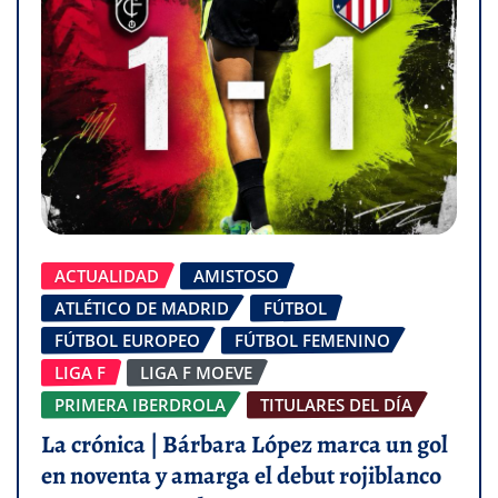
ACTUALIDAD
AMISTOSO
ATLÉTICO DE MADRID
FÚTBOL
FÚTBOL EUROPEO
FÚTBOL FEMENINO
LIGA F
LIGA F MOEVE
PRIMERA IBERDROLA
TITULARES DEL DÍA
La crónica | Bárbara López marca un gol
en noventa y amarga el debut rojiblanco