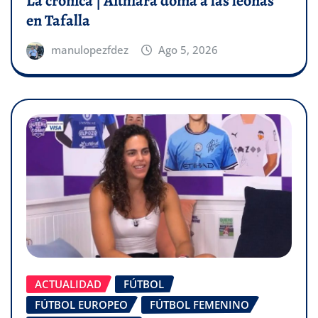
La crónica | Aithiara doma a las leonas
en Tafalla
manulopezfdez
Ago 5, 2026
ACTUALIDAD
FÚTBOL
FÚTBOL EUROPEO
FÚTBOL FEMENINO