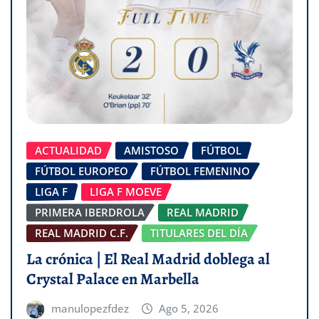
ACTUALIDAD
AMISTOSO
FÚTBOL
FÚTBOL EUROPEO
FÚTBOL FEMENINO
LIGA F
LIGA F MOEVE
PRIMERA IBERDROLA
REAL MADRID
REAL MADRID C.F.
TITULARES DEL DÍA
La crónica | El Real Madrid doblega al
Crystal Palace en Marbella
manulopezfdez
Ago 5, 2026