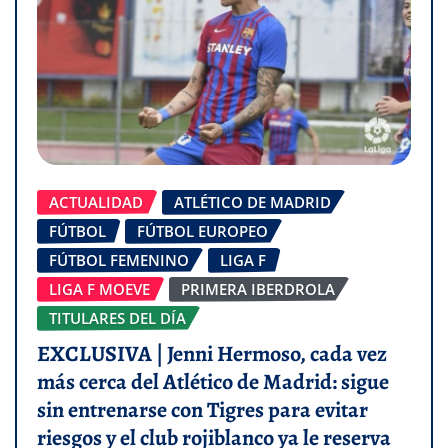
ACTUALIDAD
ATLÉTICO DE MADRID
FÚTBOL
FÚTBOL EUROPEO
FÚTBOL FEMENINO
LIGA F
LIGA F MOEVE
PRIMERA IBERDROLA
TITULARES DEL DÍA
EXCLUSIVA | Jenni Hermoso, cada vez
más cerca del Atlético de Madrid: sigue
sin entrenarse con Tigres para evitar
riesgos y el club rojiblanco ya le reserva