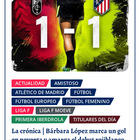
ACTUALIDAD
AMISTOSO
ATLÉTICO DE MADRID
FÚTBOL
FÚTBOL EUROPEO
FÚTBOL FEMENINO
LIGA F
LIGA F MOEVE
PRIMERA IBERDROLA
TITULARES DEL DÍA
La crónica | Bárbara López marca un gol
en noventa y amarga el debut rojiblanco