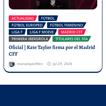
ACTUALIDAD
FÚTBOL
FÚTBOL EUROPEO
FÚTBOL FEMENINO
LIGA F
LIGA F MOEVE
MADRID CFF
PRIMERA IBERDROLA
TITULARES DEL DÍA
Oficial | Kate Taylor firma por el Madrid
CFF
manulopezfdez
Jul 29, 2026