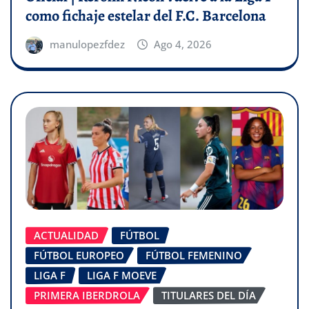
como fichaje estelar del F.C. Barcelona
manulopezfdez
Ago 4, 2026
ACTUALIDAD
FÚTBOL
FÚTBOL EUROPEO
FÚTBOL FEMENINO
LIGA F
LIGA F MOEVE
PRIMERA IBERDROLA
TITULARES DEL DÍA