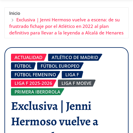
Inicio
Exclusiva | Jenni Hermoso vuelve a escena: de su
frustrado fichaje por el Atlético en 2022 al plan
definitivo para llevar a la leyenda a Alcalá de Henares
ACTUALIDAD
ATLÉTICO DE MADRID
FÚTBOL
FÚTBOL EUROPEO
FÚTBOL FEMENINO
LIGA F
LIGA F 2025-2026
LIGA F MOEVE
PRIMERA IBERDROLA
Exclusiva | Jenni
Hermoso vuelve a