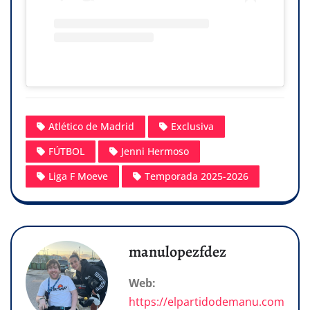
Atlético de Madrid
Exclusiva
FÚTBOL
Jenni Hermoso
Liga F Moeve
Temporada 2025-2026
manulopezfdez
Web:
https://elpartidodemanu.com