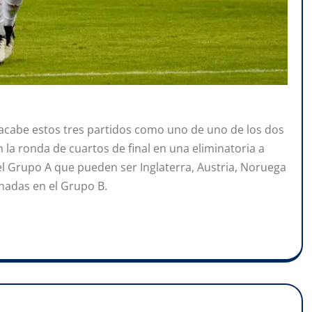
acabe estos tres partidos como uno de uno de los dos
 la ronda de cuartos de final en una eliminatoria a
el Grupo A que pueden ser Inglaterra, Austria, Noruega
rnadas en el Grupo B.