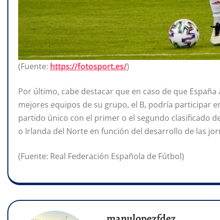
(Fuente:
https://fotosport.es/
)
Por último, cabe destacar que en caso de que España 
mejores equipos de su grupo, el B, podría participar en
partido único con el primer o el segundo clasificado d
o Irlanda del Norte en función del desarrollo de las jo
(Fuente: Real Federación Española de Fútbol)
manulopezfdez