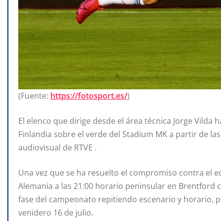
(Fuente:
https://fotosport.es/
)
El elenco que dirige desde el área técnica Jorge Vilda h
Finlandia sobre el verde del Stadium MK a partir de las
audiovisual de RTVE .
Una vez que se ha resuelto el compromiso contra el eq
Alemania a las 21:00 horario peninsular en Brentford c
fase del campeonato repitiendo escenario y horario, 
venidero 16 de julio.