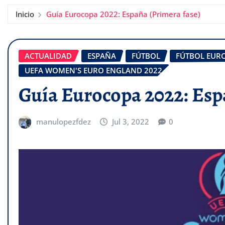
Inicio
Guía Eurocopa 2022: España (Primera fase)
ACTUALIDAD
ESPAÑA
FÚTBOL
FÚTBOL EUR
UEFA WOMEN'S EURO ENGLAND 2022
Guía Eurocopa 2022: Esp
manulopezfdez
Jul 3, 2022
0