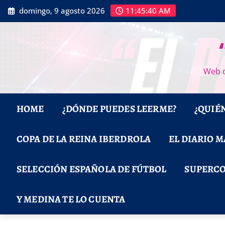
Saltar
domingo, 9 agosto 2026
11:45:42 AM
al
contenido
Web d
HOME
¿DÓNDE PUEDES LEERME?
¿QUIÉ
COPA DE LA REINA IBERDROLA
EL DIARIO 
SELECCIÓN ESPAÑOLA DE FÚTBOL
SUPERCO
Y MEDINA TE LO CUENTA