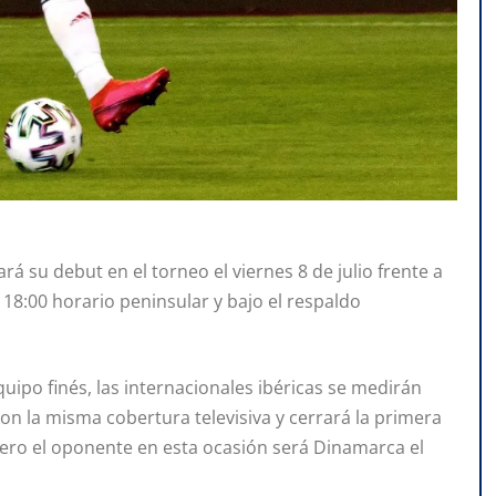
ará su debut en el torneo el viernes 8 de julio frente a
 18:00 horario peninsular y bajo el respaldo
uipo finés, las internacionales ibéricas se medirán
on la misma cobertura televisiva y cerrará la primera
pero el oponente en esta ocasión será Dinamarca el