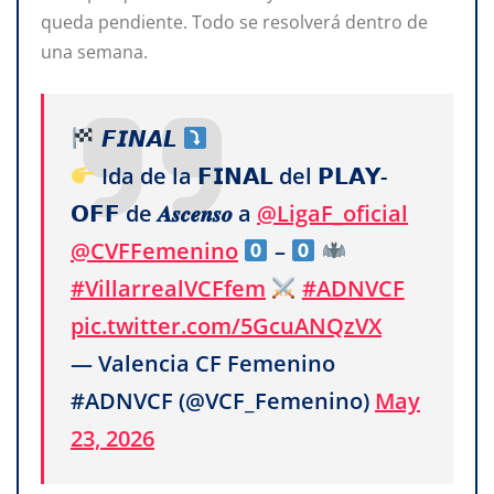
queda pendiente. Todo se resolverá dentro de
una semana.
𝙁𝙄𝙉𝘼𝙇
Ida de la 𝗙𝗜𝗡𝗔𝗟 del 𝗣𝗟𝗔𝗬-
𝗢𝗙𝗙 de 𝑨𝒔𝒄𝒆𝒏𝒔𝒐 a
@LigaF_oficial
@CVFFemenino
–
#VillarrealVCFfem
#ADNVCF
pic.twitter.com/5GcuANQzVX
— Valencia CF Femenino
#ADNVCF (@VCF_Femenino)
May
23, 2026