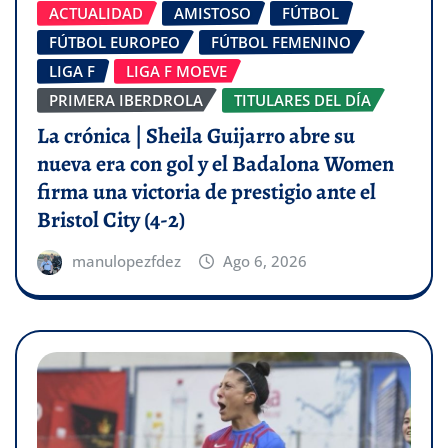
ACTUALIDAD
AMISTOSO
FÚTBOL
FÚTBOL EUROPEO
FÚTBOL FEMENINO
LIGA F
LIGA F MOEVE
PRIMERA IBERDROLA
TITULARES DEL DÍA
La crónica | Sheila Guijarro abre su
nueva era con gol y el Badalona Women
firma una victoria de prestigio ante el
Bristol City (4-2)
manulopezfdez
Ago 6, 2026