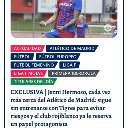
ACTUALIDAD
ATLÉTICO DE MADRID
FÚTBOL
FÚTBOL EUROPEO
FÚTBOL FEMENINO
LIGA F
LIGA F MOEVE
PRIMERA IBERDROLA
TITULARES DEL DÍA
EXCLUSIVA | Jenni Hermoso, cada vez
más cerca del Atlético de Madrid: sigue
sin entrenarse con Tigres para evitar
riesgos y el club rojiblanco ya le reserva
un papel protagonista