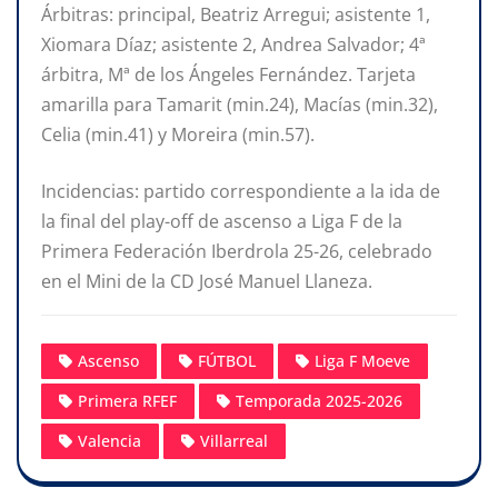
Árbitras: principal, Beatriz Arregui; asistente 1,
Xiomara Díaz; asistente 2, Andrea Salvador; 4ª
árbitra, Mª de los Ángeles Fernández. Tarjeta
amarilla para Tamarit (min.24), Macías (min.32),
Celia (min.41) y Moreira (min.57).
Incidencias: partido correspondiente a la ida de
la final del play-off de ascenso a Liga F de la
Primera Federación Iberdrola 25-26, celebrado
en el Mini de la CD José Manuel Llaneza.
Ascenso
FÚTBOL
Liga F Moeve
Primera RFEF
Temporada 2025-2026
Valencia
Villarreal