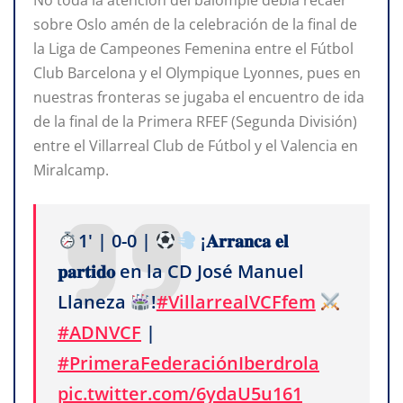
No toda la atención del balompié debía recaer
sobre Oslo amén de la celebración de la final de
la Liga de Campeones Femenina entre el Fútbol
Club Barcelona y el Olympique Lyonnes, pues en
nuestras fronteras se jugaba el encuentro de ida
de la final de la Primera RFEF (Segunda División)
entre el Villarreal Club de Fútbol y el Valencia en
Miralcamp.
1' | 0-0 |
¡𝐀𝐫𝐫𝐚𝐧𝐜𝐚 𝐞𝐥
𝐩𝐚𝐫𝐭𝐢𝐝𝐨 en la CD José Manuel
Llaneza
!
#VillarrealVCFfem
#ADNVCF
|
#PrimeraFederaciónIberdrola
pic.twitter.com/6ydaU5u161