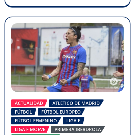
ACTUALIDAD
ATLÉTICO DE MADRID
FÚTBOL
FÚTBOL EUROPEO
FÚTBOL FEMENINO
LIGA F
LIGA F MOEVE
PRIMERA IBERDROLA