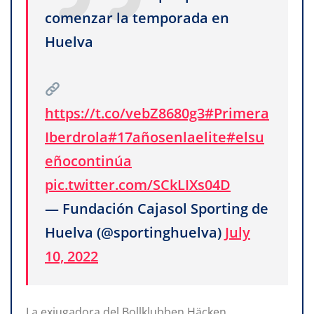
comenzar la temporada en
Huelva
https://t.co/vebZ8680g3
#Primera
Iberdrola
#17añosenlaelite
#elsu
eñocontinúa
pic.twitter.com/SCkLIXs04D
— Fundación Cajasol Sporting de
Huelva (@sportinghuelva)
July
10, 2022
La exjugadora del Bollklubben Häcken