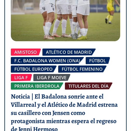
AMISTOSO
ATLÉTICO DE MADRID
F.C. BADALONA WOMEN (ONA)
FÚTBOL
FÚTBOL EUROPEO
FÚTBOL FEMENINO
LIGA F
LIGA F MOEVE
PRIMERA IBERDROLA
TITULARES DEL DÍA
Noticia | El Badalona sonríe ante el
Villarreal y el Atlético de Madrid estrena
su casillero con Jensen como
protagonista mientras espera el regreso
de Jenni Hermoso