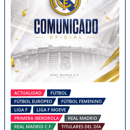
ACTUALIDAD
FÚTBOL
FÚTBOL EUROPEO
FÚTBOL FEMENINO
LIGA F
LIGA F MOEVE
PRIMERA IBERDROLA
REAL MADRID
REAL MADRID C.F.
TITULARES DEL DÍA