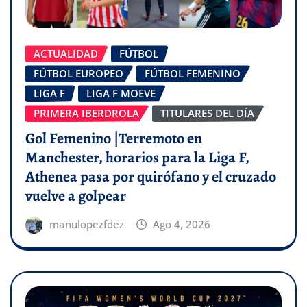
ACTUALIDAD
FÚTBOL
FÚTBOL EUROPEO
FÚTBOL FEMENINO
LIGA F
LIGA F MOEVE
PRIMERA IBERDROLA
TITULARES DEL DÍA
Gol Femenino |Terremoto en
Manchester, horarios para la Liga F,
Athenea pasa por quirófano y el cruzado
vuelve a golpear
manulopezfdez
Ago 4, 2026