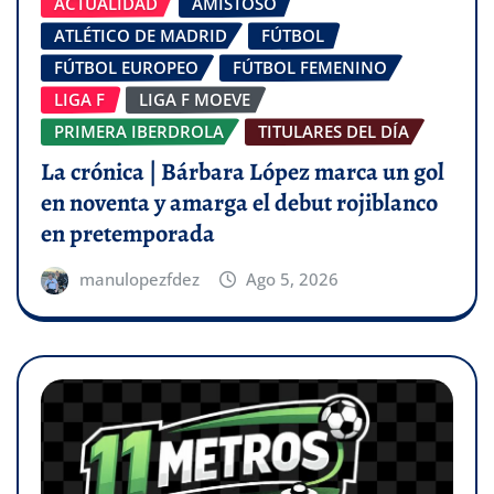
ACTUALIDAD
AMISTOSO
ATLÉTICO DE MADRID
FÚTBOL
FÚTBOL EUROPEO
FÚTBOL FEMENINO
LIGA F
LIGA F MOEVE
PRIMERA IBERDROLA
TITULARES DEL DÍA
La crónica | Bárbara López marca un gol
en noventa y amarga el debut rojiblanco
en pretemporada
manulopezfdez
Ago 5, 2026