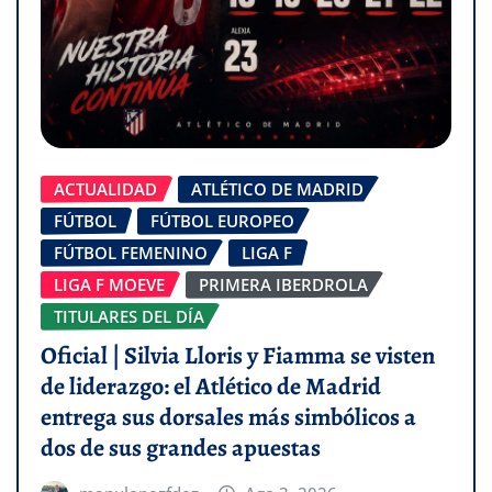
ACTUALIDAD
ATLÉTICO DE MADRID
FÚTBOL
FÚTBOL EUROPEO
FÚTBOL FEMENINO
LIGA F
LIGA F MOEVE
PRIMERA IBERDROLA
TITULARES DEL DÍA
Oficial | Silvia Lloris y Fiamma se visten
de liderazgo: el Atlético de Madrid
entrega sus dorsales más simbólicos a
dos de sus grandes apuestas