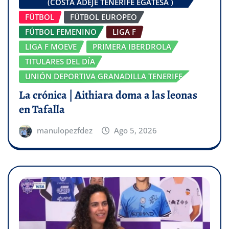
(COSTA ADEJE TENERIFE EGATESA )
FÚTBOL
FÚTBOL EUROPEO
FÚTBOL FEMENINO
LIGA F
LIGA F MOEVE
PRIMERA IBERDROLA
TITULARES DEL DÍA
UNIÓN DEPORTIVA GRANADILLA TENERIFE
La crónica | Aithiara doma a las leonas
en Tafalla
manulopezfdez
Ago 5, 2026