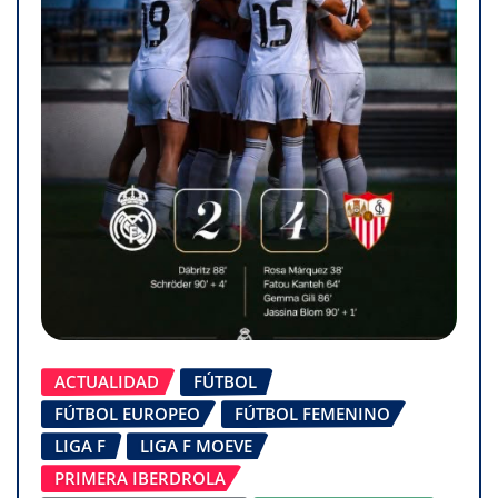
ACTUALIDAD
FÚTBOL
FÚTBOL EUROPEO
FÚTBOL FEMENINO
LIGA F
LIGA F MOEVE
PRIMERA IBERDROLA