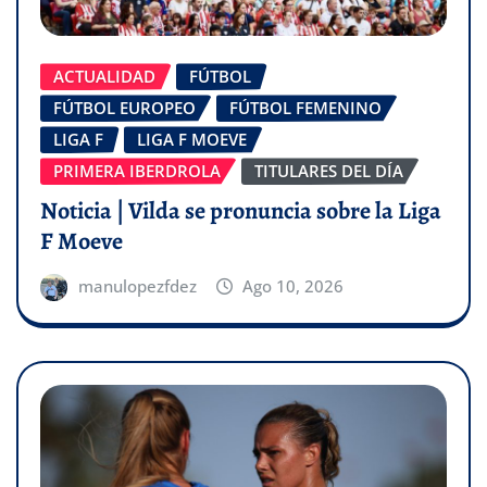
ACTUALIDAD
FÚTBOL
FÚTBOL EUROPEO
FÚTBOL FEMENINO
LIGA F
LIGA F MOEVE
PRIMERA IBERDROLA
TITULARES DEL DÍA
Noticia | Vilda se pronuncia sobre la Liga
F Moeve
manulopezfdez
Ago 10, 2026