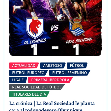
ACTUALIDAD
AMISTOSO
FÚTBOL
FÚTBOL EUROPEO
FÚTBOL FEMENINO
LIGA F
PRIMERA IBERDROLA
REAL SOCIEDAD DE FÚTBOL
TITULARES DEL DÍA
La crónica | La Real Sociedad le planta
cara al todopoderoso Olympique