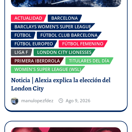
ACTUALIDAD
BARCELONA
BARCLAYS WOMEN’S SUPER LEAGUE
FÚTBOL
FÚTBOL CLUB BARCELONA
FÚTBOL EUROPEO
FÚTBOL FEMENINO
LIGA F
LONDON CITY LIONESSES
PRIMERA IBERDROLA
TITULARES DEL DÍA
WOMEN'S SUPER LEAGUE (WSL)
Noticia | Alexia explica la elección del
London City
manulopezfdez
Ago 9, 2026