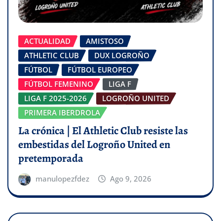
ACTUALIDAD
AMISTOSO
ATHLETIC CLUB
DUX LOGROÑO
FÚTBOL
FÚTBOL EUROPEO
FÚTBOL FEMENINO
LIGA F
LIGA F 2025-2026
LOGROÑO UNITED
PRIMERA IBERDROLA
La crónica | El Athletic Club resiste las
embestidas del Logroño United en
pretemporada
manulopezfdez
Ago 9, 2026