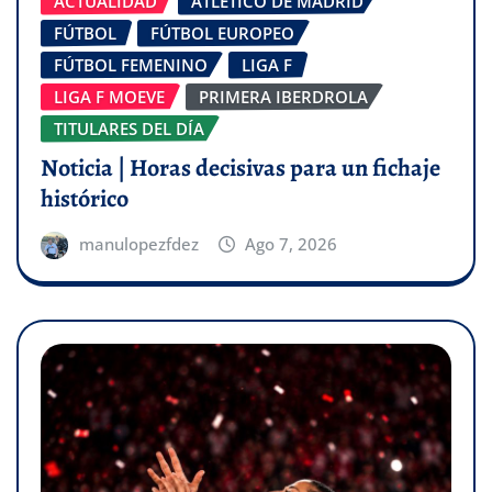
ACTUALIDAD
ATLÉTICO DE MADRID
FÚTBOL
FÚTBOL EUROPEO
FÚTBOL FEMENINO
LIGA F
LIGA F MOEVE
PRIMERA IBERDROLA
TITULARES DEL DÍA
Noticia | Horas decisivas para un fichaje
histórico
manulopezfdez
Ago 7, 2026