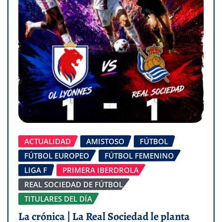
ACTUALIDAD
AMISTOSO
FÚTBOL
FÚTBOL EUROPEO
FÚTBOL FEMENINO
LIGA F
PRIMERA IBERDROLA
REAL SOCIEDAD DE FÚTBOL
TITULARES DEL DÍA
La crónica | La Real Sociedad le planta