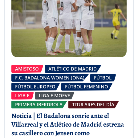
AMISTOSO
ATLÉTICO DE MADRID
F.C. BADALONA WOMEN (ONA)
FÚTBOL
FÚTBOL EUROPEO
FÚTBOL FEMENINO
LIGA F
LIGA F MOEVE
PRIMERA IBERDROLA
TITULARES DEL DÍA
Noticia | El Badalona sonríe ante el
Villarreal y el Atlético de Madrid estrena
su casillero con Jensen como