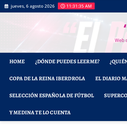
Saltar
jueves, 6 agosto 2026
11:31:37 AM
al
contenido
Web d
HOME
¿DÓNDE PUEDES LEERME?
¿QUIÉ
COPA DE LA REINA IBERDROLA
EL DIARIO 
SELECCIÓN ESPAÑOLA DE FÚTBOL
SUPERCO
Y MEDINA TE LO CUENTA