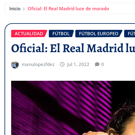
Inicio
Oficial: El Real Madrid luce de morado
ACTUALIDAD
FÚTBOL
FÚTBOL EUROPEO
FÚ
Oficial: El Real Madrid 
manulopezfdez
Jul 1, 2022
0