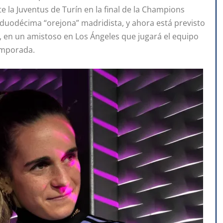
te la Juventus de Turín en la final de la Champions
duodécima “orejona” madridista, y ahora está previsto
, en un amistoso en Los Ángeles que jugará el equipo
emporada.