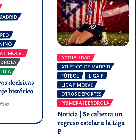
 MADRID
OPEO
ENINO
GA F MOEVE
ACTUALIDAD
RDROLA
ATLÉTICO DE MADRID
L DÍA
FÚTBOL
LIGA F
ras decisivas
LIGA F MOEVE
aje histórico
OTROS DEPORTES
PRIMERA IBERDROLA
fdez
Noticia | Se calienta un
regreso estelar a la Liga
F