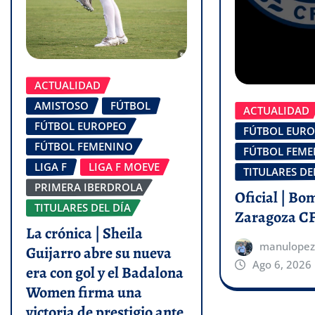
ACTUALIDAD
AMISTOSO
FÚTBOL
ACTUALIDAD
FÚTBOL EUROPEO
FÚTBOL EUR
FÚTBOL FEMENINO
FÚTBOL FEM
LIGA F
LIGA F MOEVE
TITULARES DE
PRIMERA IBERDROLA
Oficial | Bo
TITULARES DEL DÍA
Zaragoza C
La crónica | Sheila
manulopez
Guijarro abre su nueva
Ago 6, 2026
era con gol y el Badalona
Women firma una
victoria de prestigio ante