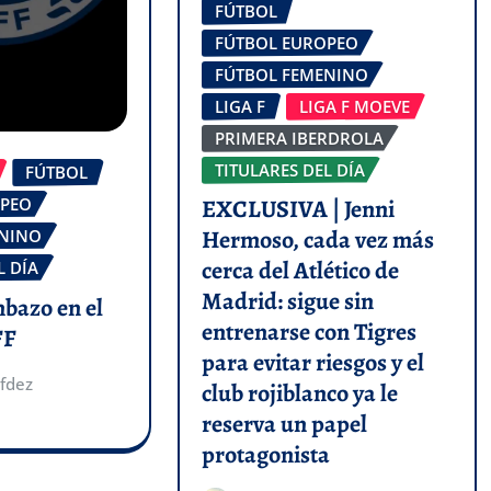
FÚTBOL
FÚTBOL EUROPEO
FÚTBOL FEMENINO
LIGA F
LIGA F MOEVE
PRIMERA IBERDROLA
TITULARES DEL DÍA
FÚTBOL
OPEO
EXCLUSIVA | Jenni
Hermoso, cada vez más
ENINO
cerca del Atlético de
L DÍA
Madrid: sigue sin
mbazo en el
entrenarse con Tigres
FF
para evitar riesgos y el
fdez
club rojiblanco ya le
reserva un papel
protagonista