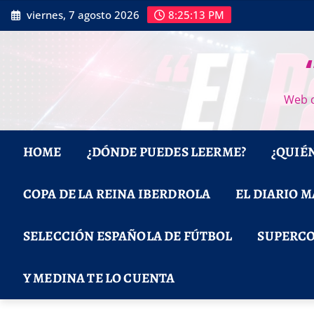
Saltar
viernes, 7 agosto 2026
8:25:14 PM
al
contenido
Web d
HOME
¿DÓNDE PUEDES LEERME?
¿QUIÉ
COPA DE LA REINA IBERDROLA
EL DIARIO 
SELECCIÓN ESPAÑOLA DE FÚTBOL
SUPERCO
Y MEDINA TE LO CUENTA