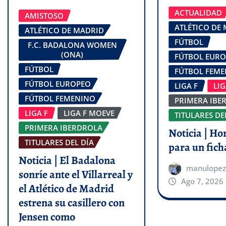
ACTUALIDAD
AMISTOSO
ATLÉTICO DE
ATLÉTICO DE MADRID
FÚTBOL
F.C. BADALONA WOMEN
(ONA)
FÚTBOL EUR
FÚTBOL
FÚTBOL FEM
FÚTBOL EUROPEO
LIGA F
LI
FÚTBOL FEMENINO
PRIMERA IBE
LIGA F
LIGA F MOEVE
TITULARES DE
PRIMERA IBERDROLA
Noticia | Ho
TITULARES DEL DÍA
para un fich
Noticia | El Badalona
manulopez
sonríe ante el Villarreal y
Ago 7, 2026
el Atlético de Madrid
estrena su casillero con
Jensen como