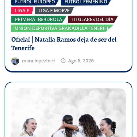
FÚTBOL EUROPEO
FÚTBOL FEMENINO
LIGA F
LIGA F MOEVE
PRIMERA IBERDROLA
TITULARES DEL DÍA
UNIÓN DEPORTIVA GRANADILLA TENERIFE
Oficial | Natalia Ramos deja de ser del
Tenerife
manulopezfdez
Ago 6, 2026