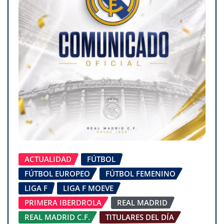
ACTUALIDAD
FÚTBOL
FÚTBOL EUROPEO
FÚTBOL FEMENINO
LIGA F
LIGA F MOEVE
PRIMERA IBERDROLA
REAL MADRID
REAL MADRID C.F.
TITULARES DEL DÍA