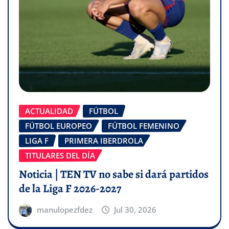
ACTUALIDAD
FÚTBOL
FÚTBOL EUROPEO
FÚTBOL FEMENINO
LIGA F
PRIMERA IBERDROLA
TITULARES DEL DÍA
Noticia | TEN TV no sabe si dará partidos
de la Liga F 2026-2027
manulopezfdez
Jul 30, 2026