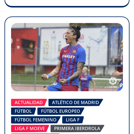
ACTUALIDAD
ATLÉTICO DE MADRID
FÚTBOL
FÚTBOL EUROPEO
FÚTBOL FEMENINO
LIGA F
LIGA F MOEVE
PRIMERA IBERDROLA