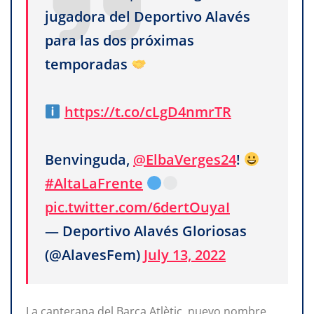
jugadora del Deportivo Alavés
para las dos próximas
temporadas
https://t.co/cLgD4nmrTR
Benvinguda,
@ElbaVerges24
!
#AltaLaFrente
pic.twitter.com/6dertOuyaI
— Deportivo Alavés Gloriosas
(@AlavesFem)
July 13, 2022
La canterana del Barça
Atlètic, nuevo nombre