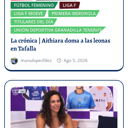
FÚTBOL FEMENINO
LIGA F
LIGA F MOEVE
PRIMERA IBERDROLA
TITULARES DEL DÍA
UNIÓN DEPORTIVA GRANADILLA TENERIFE
La crónica | Aithiara doma a las leonas
en Tafalla
manulopezfdez
Ago 5, 2026