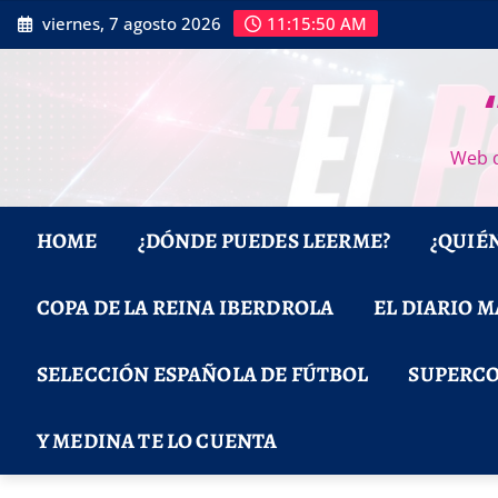
Saltar
viernes, 7 agosto 2026
11:15:51 AM
al
contenido
Web d
HOME
¿DÓNDE PUEDES LEERME?
¿QUIÉ
COPA DE LA REINA IBERDROLA
EL DIARIO 
SELECCIÓN ESPAÑOLA DE FÚTBOL
SUPERCO
Y MEDINA TE LO CUENTA