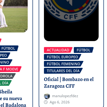
FÚTBOL
ACTUALIDAD
FÚTBOL
OPEO
FÚTBOL EUROPEO
ENINO
FÚTBOL FEMENINO
GA F MOEVE
TITULARES DEL DÍA
RDROLA
Oficial | Bombazo en el
L DÍA
Zaragoza CFF
Sheila
manulopezfdez
e su nueva
Ago 6, 2026
y el Badalona