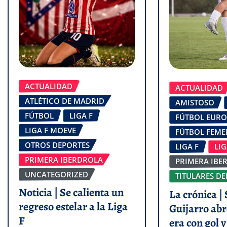
ACTUALIDAD
ACTUALIDAD
ATLÉTICO DE MADRID
AMISTOSO
FÚTBOL
LIGA F
FÚTBOL EUR
LIGA F MOEVE
FÚTBOL FEM
OTROS DEPORTES
LIGA F
LI
PRIMERA IBERDROLA
PRIMERA IBE
UNCATEGORIZED
TITULARES DE
Noticia | Se calienta un
La crónica | 
regreso estelar a la Liga
Guijarro abr
F
era con gol 