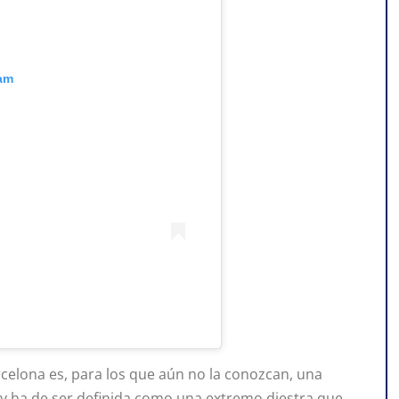
ram
celona es, para los que aún no la conozcan, una
y ha de ser definida como una extremo diestra que