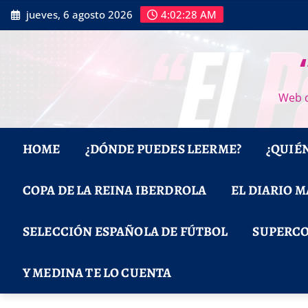
Saltar
jueves, 6 agosto 2026
4:02:29 AM
al
contenido
Web d
HOME
¿DÓNDE PUEDES LEERME?
¿QUIÉ
COPA DE LA REINA IBERDROLA
EL DIARIO 
SELECCIÓN ESPAÑOLA DE FÚTBOL
SUPERCO
Y MEDINA TE LO CUENTA