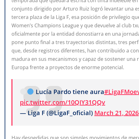
temporada que quedará escrita con tinta indeleble en 
conjunto dirigido por Arturo Ruiz logró levantar una es
tercera plaza de la Liga F, esa posición de privilegio q
Women’s Champions League y que devuelve al club txuri-
oficialmente por la entidad donostiarra en una jorna
pone punto final a tres trayectorias distintas, tres pe
que, desde registros diferentes, han contribuido a co
madura en sus mecanismos y capaz de sostener una re
Europa frente a proyectos de enorme potencial.
Lucía Pardo tiene aura
#LigaFMoe
pic.twitter.com/10QIY31QQv
— Liga F (@LigaF_oficial)
March 21, 2026
Hay despedidas que son simples movimientos de mercado