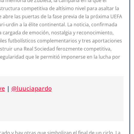
la memoria de Zubieta, la campaña en la que el
tructura competitiva de altísimo nivel para asaltar la
ue abre las puertas de la fase previa de la próxima UEFA
urdin a la élite continental. La noticia, confirmada
da cargada de emoción, nostalgia y reconocimiento,
rfiles futbolísticos complementarios y tres aportaciones
nstruir una Real Sociedad ferozmente competitiva,
gularidad que le permitió imponerse en la lucha por
ve
|
@luuciapardo
 y hay otras que simbolizan el final de un ciclo. La