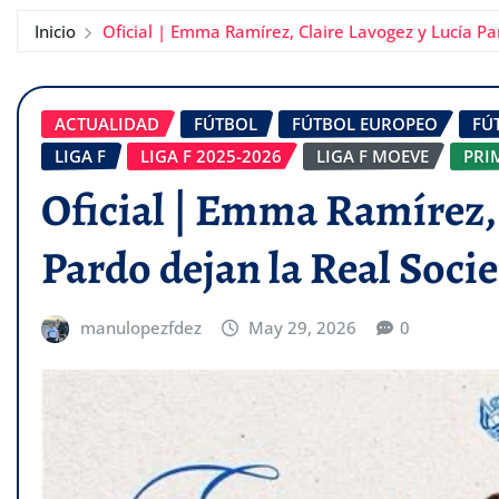
Inicio
Oficial | Emma Ramírez, Claire Lavogez y Lucía Pa
ACTUALIDAD
FÚTBOL
FÚTBOL EUROPEO
FÚ
LIGA F
LIGA F 2025-2026
LIGA F MOEVE
PRI
Oficial | Emma Ramírez, 
Pardo dejan la Real Soci
manulopezfdez
May 29, 2026
0