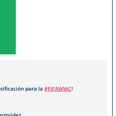
clasificación para la
#FIFAWWC
!
Bermúdez.