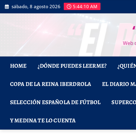
Saltar
sábado, 8 agosto 2026
5:44:12 AM
al
contenido
Web d
HOME
¿DÓNDE PUEDES LEERME?
¿QUIÉ
COPA DE LA REINA IBERDROLA
EL DIARIO 
SELECCIÓN ESPAÑOLA DE FÚTBOL
SUPERCO
Y MEDINA TE LO CUENTA