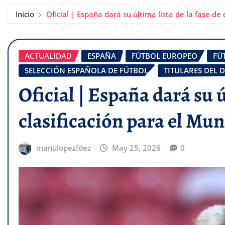
Inicio
Oficial | España dará su última lista de la fase de
ACTUALIDAD
ESPAÑA
FÚTBOL EUROPEO
FÚ
SELECCIÓN ESPAÑOLA DE FÚTBOL
TITULARES DEL D
Oficial | España dará su ú
clasificación para el Mun
manulopezfdez
May 25, 2026
0