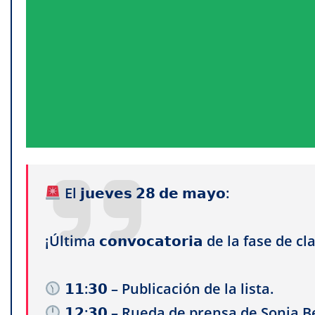
El 𝗷𝘂𝗲𝘃𝗲𝘀 𝟮𝟴 𝗱𝗲 𝗺𝗮𝘆𝗼:
¡Última 𝗰𝗼𝗻𝘃𝗼𝗰𝗮𝘁𝗼𝗿𝗶𝗮 de la fase de 
𝟭𝟭:𝟯𝟬 – Publicación de la lista.
𝟭𝟮:𝟯𝟬 – Rueda de prensa de Sonia 