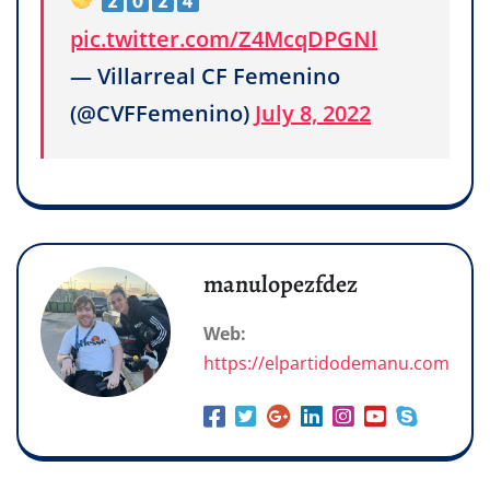
pic.twitter.com/Z4McqDPGNl
— Villarreal CF Femenino
(@CVFFemenino)
July 8, 2022
manulopezfdez
Web:
https://elpartidodemanu.com