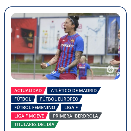
ACTUALIDAD
ATLÉTICO DE MADRID
FÚTBOL
FÚTBOL EUROPEO
FÚTBOL FEMENINO
LIGA F
LIGA F MOEVE
PRIMERA IBERDROLA
TITULARES DEL DÍA