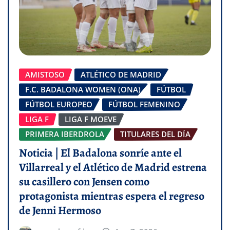
AMISTOSO
ATLÉTICO DE MADRID
F.C. BADALONA WOMEN (ONA)
FÚTBOL
FÚTBOL EUROPEO
FÚTBOL FEMENINO
LIGA F
LIGA F MOEVE
PRIMERA IBERDROLA
TITULARES DEL DÍA
Noticia | El Badalona sonríe ante el
Villarreal y el Atlético de Madrid estrena
su casillero con Jensen como
protagonista mientras espera el regreso
de Jenni Hermoso