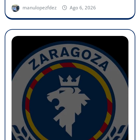
manulopezfdez
Ago 6, 2026