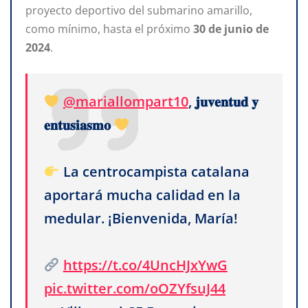
proyecto deportivo del submarino amarillo,
como mínimo, hasta el próximo
30
de
junio
de
2024
.
@mariallompart10
, 𝐣𝐮𝐯𝐞𝐧𝐭𝐮𝐝 𝐲
𝐞𝐧𝐭𝐮𝐬𝐢𝐚𝐬𝐦𝐨
La centrocampista catalana
aportará mucha calidad en la
medular. ¡Bienvenida, María!
https://t.co/4UncHJxYwG
pic.twitter.com/oOZYfsuJ44