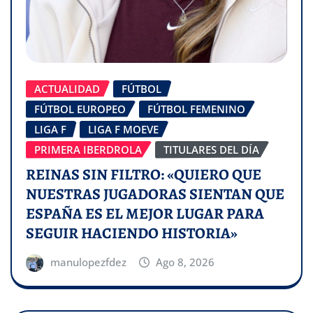
ACTUALIDAD
FÚTBOL
FÚTBOL EUROPEO
FÚTBOL FEMENINO
LIGA F
LIGA F MOEVE
PRIMERA IBERDROLA
TITULARES DEL DÍA
REINAS SIN FILTRO: «QUIERO QUE
NUESTRAS JUGADORAS SIENTAN QUE
ESPAÑA ES EL MEJOR LUGAR PARA
SEGUIR HACIENDO HISTORIA»
manulopezfdez
Ago 8, 2026