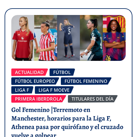
ACTUALIDAD
FÚTBOL
FÚTBOL EUROPEO
FÚTBOL FEMENINO
LIGA F
LIGA F MOEVE
PRIMERA IBERDROLA
TITULARES DEL DÍA
Gol Femenino |Terremoto en
Manchester, horarios para la Liga F,
Athenea pasa por quirófano y el cruzado
vuelve a golpear