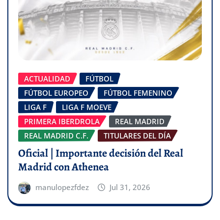
ACTUALIDAD
FÚTBOL
FÚTBOL EUROPEO
FÚTBOL FEMENINO
LIGA F
LIGA F MOEVE
PRIMERA IBERDROLA
REAL MADRID
REAL MADRID C.F.
TITULARES DEL DÍA
Oficial | Importante decisión del Real
Madrid con Athenea
manulopezfdez
Jul 31, 2026