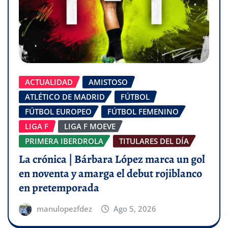
ACTUALIDAD
AMISTOSO
ATLÉTICO DE MADRID
FÚTBOL
FÚTBOL EUROPEO
FÚTBOL FEMENINO
LIGA F
LIGA F MOEVE
PRIMERA IBERDROLA
TITULARES DEL DÍA
La crónica | Bárbara López marca un gol
en noventa y amarga el debut rojiblanco
en pretemporada
manulopezfdez
Ago 5, 2026