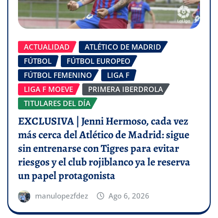
ACTUALIDAD
ATLÉTICO DE MADRID
FÚTBOL
FÚTBOL EUROPEO
FÚTBOL FEMENINO
LIGA F
LIGA F MOEVE
PRIMERA IBERDROLA
TITULARES DEL DÍA
EXCLUSIVA | Jenni Hermoso, cada vez
más cerca del Atlético de Madrid: sigue
sin entrenarse con Tigres para evitar
riesgos y el club rojiblanco ya le reserva
un papel protagonista
manulopezfdez
Ago 6, 2026